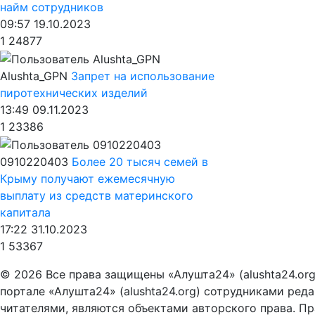
найм сотрудников
09:57 19.10.2023
1
24877
Alushta_GPN
Запрет на использование
пиротехнических изделий
13:49 09.11.2023
1
23386
0910220403
Более 20 тысяч семей в
Крыму получают ежемесячную
выплату из средств материнского
капитала
17:22 31.10.2023
1
53367
© 2026 Все права защищены «Алушта24» (alushta24.or
портале «Алушта24» (alushta24.org) сотрудниками ред
читателями, являются объектами авторского права. Пра