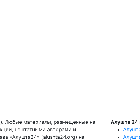
g). Любые материалы, размещенные на
Алушта 24 
акции, нештатными авторами и
Алушт
ва «Алушта24» (alushta24.org) на
Алушт