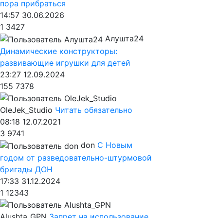
пора прибраться
14:57 30.06.2026
1
3427
Алушта24
Динамические конструкторы:
развивающие игрушки для детей
23:27 12.09.2024
155
7378
OleJek_Studio
Читать обязательно
08:18 12.07.2021
3
9741
don
С Новым
годом от разведовательно-штурмовой
бригады ДОН
17:33 31.12.2024
1
12343
Alushta_GPN
Запрет на использование