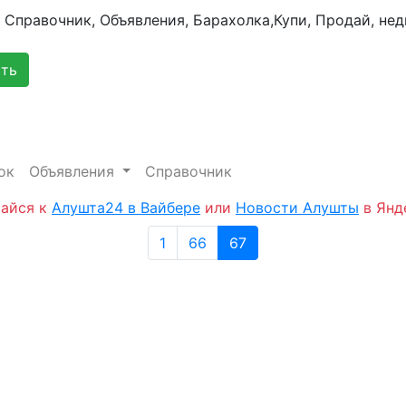
сть
ок
Объявления
Справочник
айся к
Алушта24 в Вайбере
или
Новости Алушты
в Янд
1
66
67