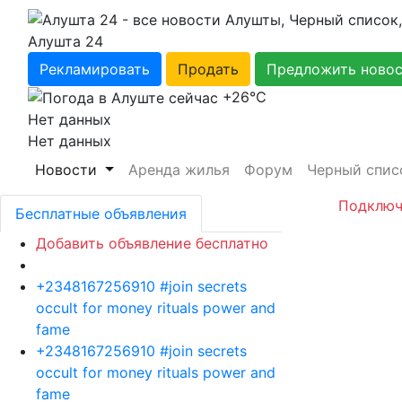
Алушта 24
Рекламировать
Продать
Предложить ново
+26℃
Нет данных
Нет данных
Новости
Аренда жилья
Форум
Черный спис
Подключ
Бесплатные объявления
Добавить объявление бесплатно
+2348167256910 #join secrets
occult for money rituals power and
fame
+2348167256910 #join secrets
occult for money rituals power and
fame