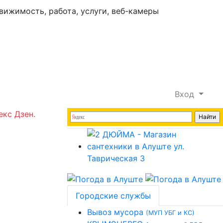
Вход
екс Дзен.
Городские службы
Вывоз мусора
(МУП УБГ и КС)