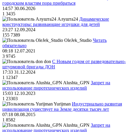
городским властям пора прибраться
14:57 30.06.2026
1
3435
Алушта24
Динамические
конструкторы: развивающие игрушки для детей
23:27 12.09.2024
155
7389
OleJek_Studio
Читать
обязательно
08:18 12.07.2021
3
9745
don
С Новым годом от разведовательно-
штурмовой бригады ДОН
17:33 31.12.2024
1
12347
Alushta_GPN
Запрет на
использование пиротехнических изделий
15:03 12.10.2023
1
23303
Yurijman
Индустриально развитая
цивилизация существует на Земле десятки тысяч лет
07:18 08.08.2015
1
8582
Alushta_GPN
Запрет на
использование пиротехнических изделий