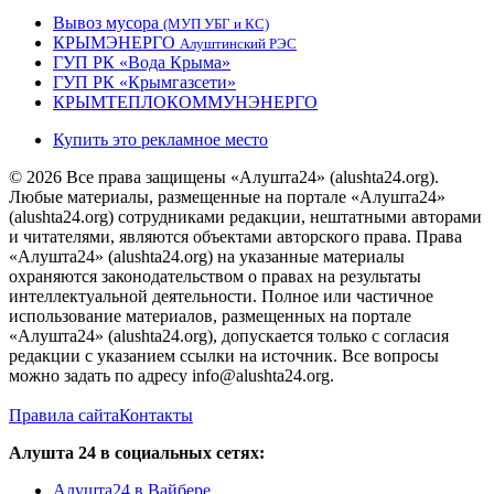
Вывоз мусора
(МУП УБГ и КС)
КРЫМЭНЕРГО
Алуштинский РЭС
ГУП РК «Вода Крыма»
ГУП РК «Крымгазсети»
КРЫМТЕПЛОКОММУНЭНЕРГО
Купить это рекламное место
© 2026 Все права защищены «Алушта24» (alushta24.org).
Любые материалы, размещенные на портале «Алушта24»
(alushta24.org) сотрудниками редакции, нештатными авторами
и читателями, являются объектами авторского права. Права
«Алушта24» (alushta24.org) на указанные материалы
охраняются законодательством о правах на результаты
интеллектуальной деятельности. Полное или частичное
использование материалов, размещенных на портале
«Алушта24» (alushta24.org), допускается только с согласия
редакции с указанием ссылки на источник. Все вопросы
можно задать по адресу info@alushta24.org.
Правила сайта
Контакты
Алушта 24 в социальных сетях:
Алушта24 в Вайбере