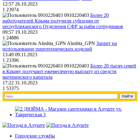
12:57 26.10.2023
1
23974
0910220403
Более 20
работодателей Крыма получили субсидии от
республиканского Отделения СФР за найм сотрудников
09:57 19.10.2023
1
24886
Alushta_GPN
Запрет на
использование пиротехнических изделий
13:49 09.11.2023
1
23396
0910220403
Более 20 тысяч семей
в Крыму получают ежемесячную выплату из средств
материнского капитала
17:22 31.10.2023
1
53375
Городские службы