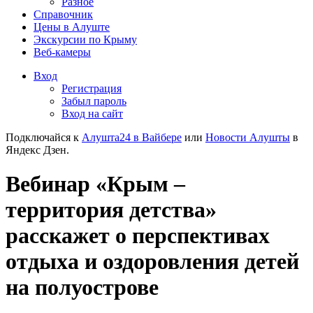
Разное
Справочник
Цены в Алуште
Экскурсии по Крыму
Веб-камеры
Вход
Регистрация
Забыл пароль
Вход на сайт
Подключайся к
Алушта24 в Вайбере
или
Новости Алушты
в
Яндекс Дзен.
Вебинар «Крым –
территория детства»
расскажет о перспективах
отдыха и оздоровления детей
на полуострове