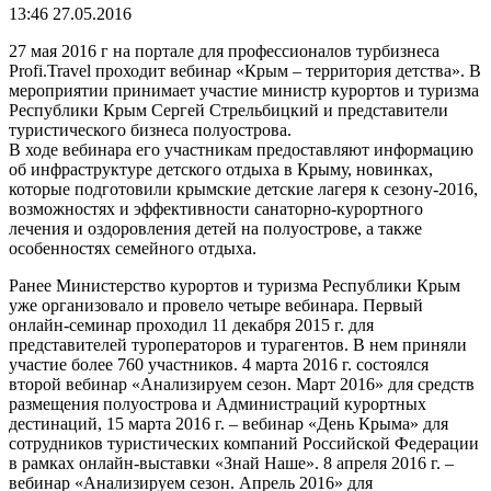
13:46 27.05.2016
27 мая 2016 г на портале для профессионалов турбизнеса
Profi.Travel проходит вебинар «Крым – территория детства». В
мероприятии принимает участие министр курортов и туризма
Республики Крым Сергей Стрельбицкий и представители
туристического бизнеса полуострова.
В ходе вебинара его участникам предоставляют информацию
об инфраструктуре детского отдыха в Крыму, новинках,
которые подготовили крымские детские лагеря к сезону-2016,
возможностях и эффективности санаторно-курортного
лечения и оздоровления детей на полуострове, а также
особенностях семейного отдыха.
Ранее Министерство курортов и туризма Республики Крым
уже организовало и провело четыре вебинара. Первый
онлайн-семинар проходил 11 декабря 2015 г. для
представителей туроператоров и турагентов. В нем приняли
участие более 760 участников. 4 марта 2016 г. состоялся
второй вебинар «Анализируем сезон. Март 2016» для средств
размещения полуострова и Администраций курортных
дестинаций, 15 марта 2016 г. – вебинар «День Крыма» для
сотрудников туристических компаний Российской Федерации
в рамках онлайн-выставки «Знай Наше». 8 апреля 2016 г. –
вебинар «Анализируем сезон. Апрель 2016» для