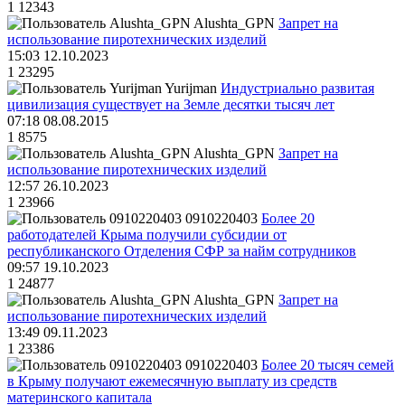
1
12343
Alushta_GPN
Запрет на
использование пиротехнических изделий
15:03 12.10.2023
1
23295
Yurijman
Индустриально развитая
цивилизация существует на Земле десятки тысяч лет
07:18 08.08.2015
1
8575
Alushta_GPN
Запрет на
использование пиротехнических изделий
12:57 26.10.2023
1
23966
0910220403
Более 20
работодателей Крыма получили субсидии от
республиканского Отделения СФР за найм сотрудников
09:57 19.10.2023
1
24877
Alushta_GPN
Запрет на
использование пиротехнических изделий
13:49 09.11.2023
1
23386
0910220403
Более 20 тысяч семей
в Крыму получают ежемесячную выплату из средств
материнского капитала