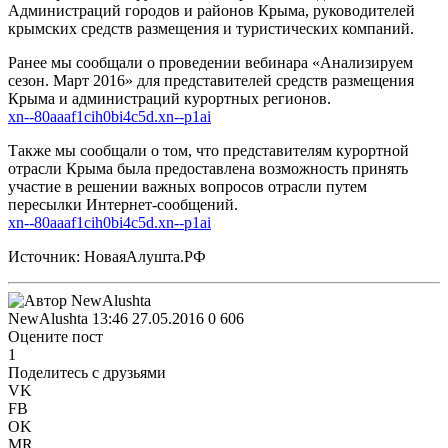
Администраций городов и районов Крыма, руководителей
крымских средств размещения и туристических компаний.
Ранее мы сообщали о проведении вебинара «Анализируем
сезон. Март 2016» для представителей средств размещения
Крыма и администраций курортных регионов.
xn--80aaaf1cih0bi4c5d.xn--p1ai
Также мы сообщали о том, что представителям курортной
отрасли Крыма была предоставлена возможность принять
участие в решении важных вопросов отрасли путем
пересылки Интернет-сообщений.
xn--80aaaf1cih0bi4c5d.xn--p1ai
Источник: НоваяАлушта.РФ
NewAlushta
13:46 27.05.2016
0
606
Оцените пост
1
Поделитесь с друзьями
VK
FB
OK
MR