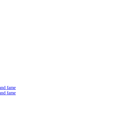
 and fame
 and fame