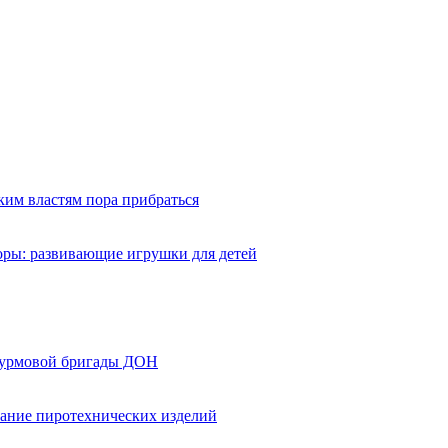
ким властям пора прибраться
оры: развивающие игрушки для детей
турмовой бригады ДОН
вание пиротехнических изделий