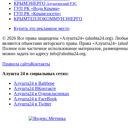
КРЫМЭНЕРГО
Алуштинский РЭС
ГУП РК «Вода Крыма»
ГУП РК «Крымгазсети»
КРЫМТЕПЛОКОММУНЭНЕРГО
Купить это рекламное место
© 2026 Все права защищены «Алушта24» (alushta24.org). Любы
являются объектами авторского права. Права «Алушта24» (alush
Полное или частичное использование материалов, размещенных 
можно задать по адресу info@alushta24.org.
Правила сайта
Контакты
Алушта 24 в социальных сетях:
Алушта24 в Вайбере
Алушта24 ВКонтакте
Алушта24 в Однокласниках
Алушта24 в FaceBook
Алушта24 в Twitter