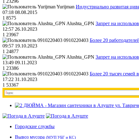
1
23296
Yurijman
Индустриально развитая циви
07:18 08.08.2015
1
8575
Alushta_GPN
Запрет на использо
12:57 26.10.2023
1
23967
0910220403
Более 20 работодател
09:57 19.10.2023
1
24877
Alushta_GPN
Запрет на использо
13:49 09.11.2023
1
23386
0910220403
Более 20 тысяч семей 
17:22 31.10.2023
1
53367
Городские службы
Вывоз мусора
(МУП УБГ и КС)