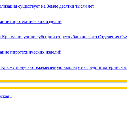
лизация существует на Земле десятки тысяч лет
вание пиротехнических изделий
ей Крыма получили субсидии от республиканского Отделения СФ
вание пиротехнических изделий
в Крыму получают ежемесячную выплату из средств материнског