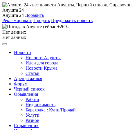
Алушта 24
Алушта 24
Добавить
Рекламировать
Продать
Предложить новость
+26℃
Нет данных
Нет данных
Новости
Новости Алушты
Идеи для города
Новости Крыма
Статьи
Аренда жилья
Форум
Черный список
Объявления
Работа
Недвижимость
Барахолка : Купи/Продай
Услуги
Разное
Справочник