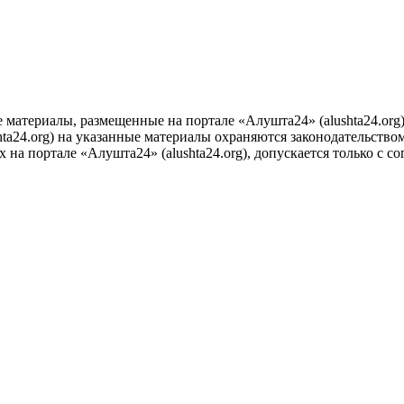
е материалы, размещенные на портале «Алушта24» (alushta24.or
ta24.org) на указанные материалы охраняются законодательством
на портале «Алушта24» (alushta24.org), допускается только с с