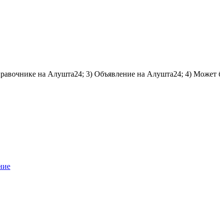
справочнике на Алушта24; 3) Объявление на Алушта24; 4) Может 
ние