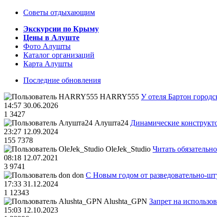
Советы отдыхающим
Экскурсии по Крыму
Цены в Алуште
Фото Алушты
Каталог организаций
Карта Алушты
Последние обновления
HARRY555
У отеля Бартон городс
14:57 30.06.2026
1
3427
Алушта24
Динамические конструкт
23:27 12.09.2024
155
7378
OleJek_Studio
Читать обязательно
08:18 12.07.2021
3
9741
don
С Новым годом от разведовательно-ш
17:33 31.12.2024
1
12343
Alushta_GPN
Запрет на использо
15:03 12.10.2023