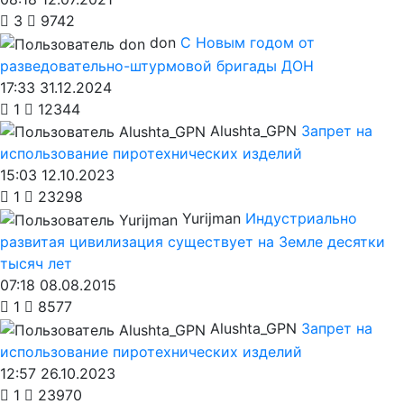
3
9742
don
С Новым годом от
разведовательно-штурмовой бригады ДОН
17:33 31.12.2024
1
12344
Alushta_GPN
Запрет на
использование пиротехнических изделий
15:03 12.10.2023
1
23298
Yurijman
Индустриально
развитая цивилизация существует на Земле десятки
тысяч лет
07:18 08.08.2015
1
8577
Alushta_GPN
Запрет на
использование пиротехнических изделий
12:57 26.10.2023
1
23970