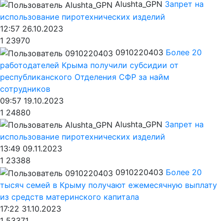
Alushta_GPN
Запрет на
использование пиротехнических изделий
12:57 26.10.2023
1
23970
0910220403
Более 20
работодателей Крыма получили субсидии от
республиканского Отделения СФР за найм
сотрудников
09:57 19.10.2023
1
24880
Alushta_GPN
Запрет на
использование пиротехнических изделий
13:49 09.11.2023
1
23388
0910220403
Более 20
тысяч семей в Крыму получают ежемесячную выплату
из средств материнского капитала
17:22 31.10.2023
1
53371