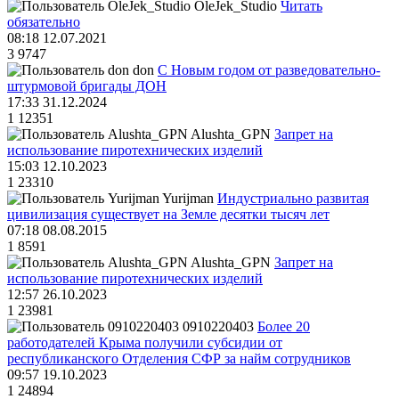
OleJek_Studio
Читать
обязательно
08:18 12.07.2021
3
9747
don
С Новым годом от разведовательно-
штурмовой бригады ДОН
17:33 31.12.2024
1
12351
Alushta_GPN
Запрет на
использование пиротехнических изделий
15:03 12.10.2023
1
23310
Yurijman
Индустриально развитая
цивилизация существует на Земле десятки тысяч лет
07:18 08.08.2015
1
8591
Alushta_GPN
Запрет на
использование пиротехнических изделий
12:57 26.10.2023
1
23981
0910220403
Более 20
работодателей Крыма получили субсидии от
республиканского Отделения СФР за найм сотрудников
09:57 19.10.2023
1
24894