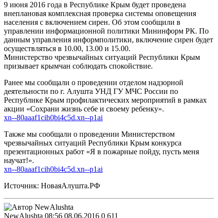
9 июня 2016 года в Республике Крым будет проведена
внеплановая комплексная проверка системы оповещения
населения с включением сирен. Об этом сообщили в
управлении информационной политики Мининформ РК. По
данным управления информполитики, включение сирен будет
осуществляться в 10.00, 13.00 и 15.00.
Министерство чрезвычайных ситуаций Республики Крым
призывает крымчан соблюдать спокойствие.
Ранее мы сообщали о проведении отделом надзорной
деятельности по г. Алушта УНД ГУ МЧС России по
Республике Крым профилактических мероприятий в рамках
акции «Сохрани жизнь себе и своему ребенку».
xn--80aaaf1cih0bi4c5d.xn--p1ai
Также мы сообщали о проведении Министерством
чрезвычайных ситуаций Республики Крым конкурса
презентационных работ «Я в пожарные пойду, пусть меня
научат!».
xn--80aaaf1cih0bi4c5d.xn--p1ai
Источник: НоваяАлушта.РФ
NewAlushta
08:56 08.06.2016
0
611