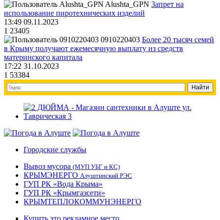
Alushta_GPN
Запрет на
использование пиротехнических изделий
13:49 09.11.2023
1
23405
0910220403
Более 20 тысяч семей
в Крыму получают ежемесячную выплату из средств
материнского капитала
17:22 31.10.2023
1
53384
Городские службы
Вывоз мусора
(МУП УБГ и КС)
КРЫМЭНЕРГО
Алуштинский РЭС
ГУП РК «Вода Крыма»
ГУП РК «Крымгазсети»
КРЫМТЕПЛОКОММУНЭНЕРГО
Купить это рекламное место