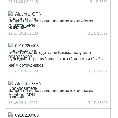
07:18 08.08.2015
1
8580
Alushta_GPN
Запрет на использование пиротехнических
изделий
12:57 26.10.2023
1
23972
0910220403
Более 20 работодателей Крыма получили
субсидии от республиканского Отделения СФР за
найм сотрудников
09:57 19.10.2023
1
24882
Alushta_GPN
Запрет на использование пиротехнических
изделий
13:49 09.11.2023
1
23391
0910220403