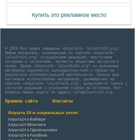
Купить это рекламное место
© 2026 Все права защищены «Алушта24» (alushta24.org).
Любые материалы, размещенные на портале «Алушта24»
(alushta24.org) сотрудниками редакции, нештатными
авторами и читателями, являются объектами авторского
права. Права «Алушта24» (alushta24.org) на указанные
материалы охраняются законодательством о правах на
результаты интеллектуальной деятельности. Полное или
частичное использование материалов, размещенных на
портале «Алушта24» (alushta24.org), допускается только с
согласия редакции с указанием ссылки на источник. Все
вопросы можно задать по адресу info@alushta24.org.
Правила сайта
Контакты
Алушта 24 в социальных сетях:
Алушта24 в Вайбере
Алушта24 ВКонтакте
Алушта24 в Однокласниках
Алушта24 в FaceBook