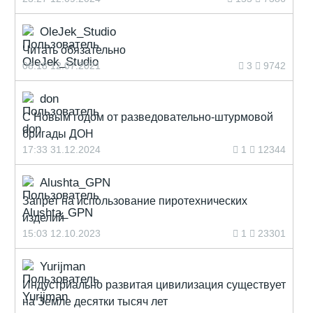
OleJek_Studio
Читать обязательно
08:18 12.07.2021
3
9742
don
С Новым годом от разведовательно-штурмовой
бригады ДОН
17:33 31.12.2024
1
12344
Alushta_GPN
Запрет на использование пиротехнических
изделий
15:03 12.10.2023
1
23301
Yurijman
Индустриально развитая цивилизация существует
на Земле десятки тысяч лет