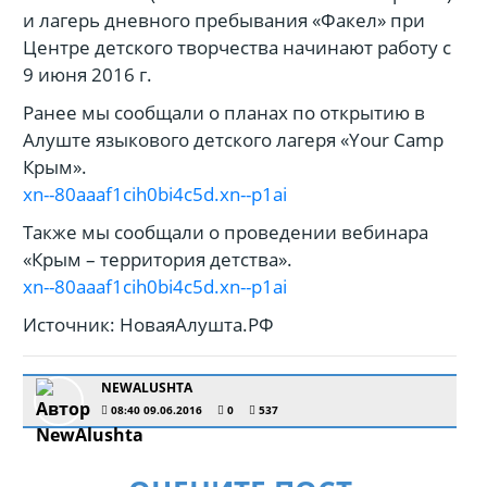
и лагерь дневного пребывания «Факел» при
Центре детского творчества начинают работу с
9 июня 2016 г.
Ранее мы сообщали о планах по открытию в
Алуште языкового детского лагеря «Your Camp
Крым».
xn--80aaaf1cih0bi4c5d.xn--p1ai
Также мы сообщали о проведении вебинара
«Крым – территория детства».
xn--80aaaf1cih0bi4c5d.xn--p1ai
Источник: НоваяАлушта.РФ
NEWALUSHTA
08:40 09.06.2016
0
537