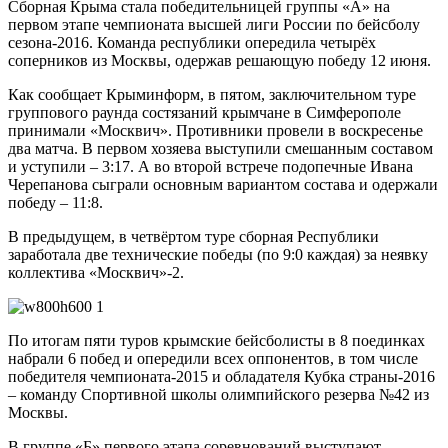
Сборная Крыма стала победительницей группы «А» на
первом этапе чемпионата высшей лиги России по бейсболу
сезона-2016. Команда республики опередила четырёх
соперников из Москвы, одержав решающую победу 12 июня.
Как сообщает Крыминформ, в пятом, заключительном туре
группового раунда состязаний крымчане в Симферополе
принимали «Москвич». Противники провели в воскресенье
два матча. В первом хозяева выступили смешанным составом
и уступили – 3:17. А во второй встрече подопечные Ивана
Черепанова сыграли основным вариантом состава и одержали
победу – 11:8.
В предыдущем, в четвёртом туре сборная Республики
заработала две технические победы (по 9:0 каждая) за неявку
коллектива «Москвич»-2.
По итогам пяти туров крымские бейсболисты в 8 поединках
набрали 6 побед и опередили всех оппонентов, в том числе
победителя чемпионата-2015 и обладателя Кубка страны-2016
– команду Спортивной школы олимпийского резерва №42 из
Москвы.
В группе «Б» первого этапа соревнований выступают