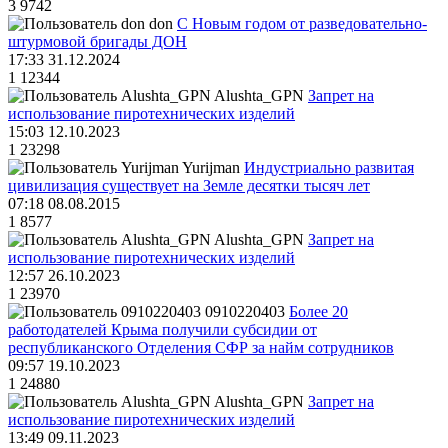
3
9742
don
С Новым годом от разведовательно-
штурмовой бригады ДОН
17:33 31.12.2024
1
12344
Alushta_GPN
Запрет на
использование пиротехнических изделий
15:03 12.10.2023
1
23298
Yurijman
Индустриально развитая
цивилизация существует на Земле десятки тысяч лет
07:18 08.08.2015
1
8577
Alushta_GPN
Запрет на
использование пиротехнических изделий
12:57 26.10.2023
1
23970
0910220403
Более 20
работодателей Крыма получили субсидии от
республиканского Отделения СФР за найм сотрудников
09:57 19.10.2023
1
24880
Alushta_GPN
Запрет на
использование пиротехнических изделий
13:49 09.11.2023