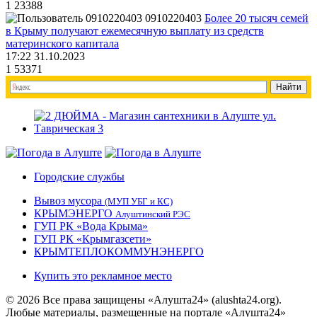
1
23388
0910220403
Более 20 тысяч семей
в Крыму получают ежемесячную выплату из средств
материнского капитала
17:22 31.10.2023
1
53371
Городские службы
Вывоз мусора
(МУП УБГ и КС)
КРЫМЭНЕРГО
Алуштинский РЭС
ГУП РК «Вода Крыма»
ГУП РК «Крымгазсети»
КРЫМТЕПЛОКОММУНЭНЕРГО
Купить это рекламное место
© 2026 Все права защищены «Алушта24» (alushta24.org).
Любые материалы, размещенные на портале «Алушта24»