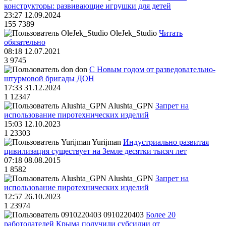
конструкторы: развивающие игрушки для детей
23:27 12.09.2024
155
7389
OleJek_Studio
Читать
обязательно
08:18 12.07.2021
3
9745
don
С Новым годом от разведовательно-
штурмовой бригады ДОН
17:33 31.12.2024
1
12347
Alushta_GPN
Запрет на
использование пиротехнических изделий
15:03 12.10.2023
1
23303
Yurijman
Индустриально развитая
цивилизация существует на Земле десятки тысяч лет
07:18 08.08.2015
1
8582
Alushta_GPN
Запрет на
использование пиротехнических изделий
12:57 26.10.2023
1
23974
0910220403
Более 20
работодателей Крыма получили субсидии от