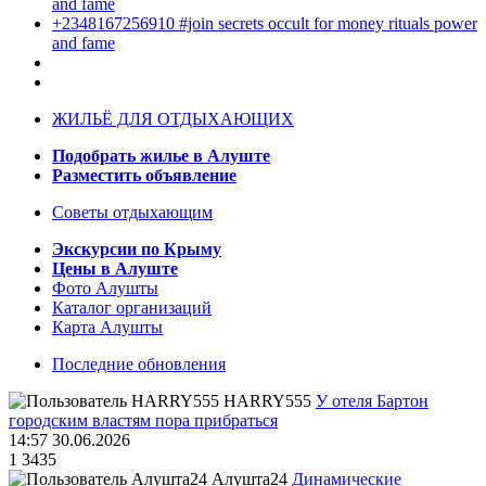
and fame
+2348167256910 #join secrets occult for money rituals power
and fame
ЖИЛЬЁ ДЛЯ ОТДЫХАЮЩИХ
Подобрать жилье в Алуште
Разместить объявление
Советы отдыхающим
Экскурсии по Крыму
Цены в Алуште
Фото Алушты
Каталог организаций
Карта Алушты
Последние обновления
HARRY555
У отеля Бартон
городским властям пора прибраться
14:57 30.06.2026
1
3435
Алушта24
Динамические