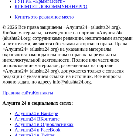
ГУП РК «Крымгазсети»
КРЫМТЕПЛОКОММУНЭНЕРГО
Купить это рекламное место
© 2026 Все права защищены «Алушта24» (alushta24.org).
Любые материалы, размещенные на портале «Алушта24»
(alushta24.org) сотрудниками редакции, нештатными авторами
и читателями, являются объектами авторского права. Права
«Алушта24» (alushta24.org) на указанные материалы
охраняются законодательством о правах на результаты
интеллектуальной деятельности. Полное или частичное
использование материалов, размещенных на портале
«Алушта24» (alushta24.org), допускается только с согласия
редакции с указанием ссылки на источник. Все вопросы
можно задать по адресу info@alushta24.org.
Правила сайта
Контакты
Алушта 24 в социальных сетях:
Алушта24 в Вайбере
Алушта24 ВКонтакте
Алушта24 в Однокласниках
Алушта24 в FaceBook
Алушта24 в Twitter