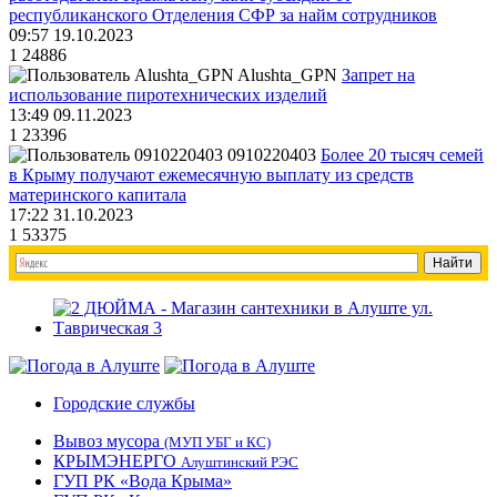
республиканского Отделения СФР за найм сотрудников
09:57 19.10.2023
1
24886
Alushta_GPN
Запрет на
использование пиротехнических изделий
13:49 09.11.2023
1
23396
0910220403
Более 20 тысяч семей
в Крыму получают ежемесячную выплату из средств
материнского капитала
17:22 31.10.2023
1
53375
Городские службы
Вывоз мусора
(МУП УБГ и КС)
КРЫМЭНЕРГО
Алуштинский РЭС
ГУП РК «Вода Крыма»