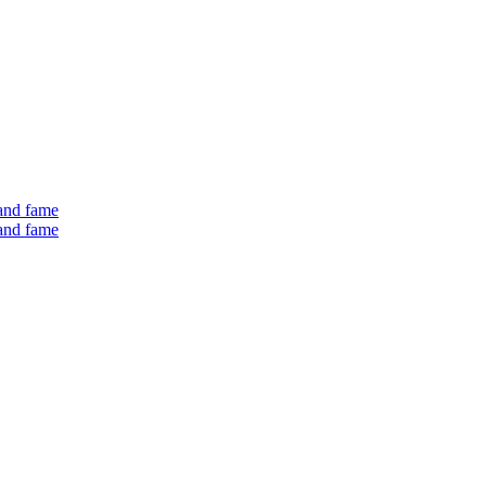
 and fame
 and fame