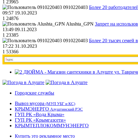
1
23965
0910220403
Более 20 работодател
09:57 19.10.2023
1
24876
Alushta_GPN
Запрет на использо
13:49 09.11.2023
1
23385
0910220403
Более 20 тысяч семей 
17:22 31.10.2023
1
53366
Городские службы
Вывоз мусора
(МУП УБГ и КС)
КРЫМЭНЕРГО
Алуштинский РЭС
ГУП РК «Вода Крыма»
ГУП РК «Крымгазсети»
КРЫМТЕПЛОКОММУНЭНЕРГО
Купить это рекламное место