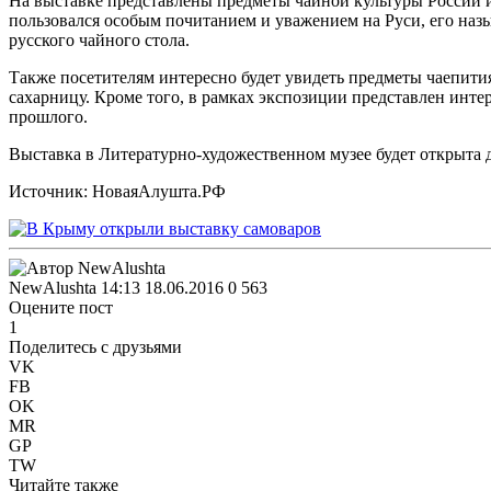
На выставке представлены предметы чайной культуры России и
пользовался особым почитанием и уважением на Руси, его наз
русского чайного стола.
Также посетителям интересно будет увидеть предметы чаепити
сахарницу. Кроме того, в рамках экспозиции представлен инте
прошлого.
Выставка в Литературно-художественном музее будет открыта д
Источник: НоваяАлушта.РФ
NewAlushta
14:13 18.06.2016
0
563
Оцените пост
1
Поделитесь с друзьями
VK
FB
OK
MR
GP
TW
Читайте также