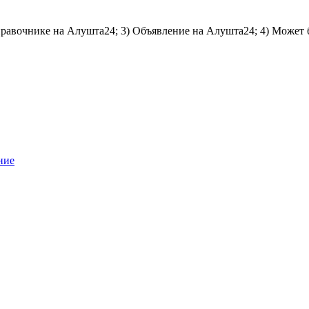
справочнике на Алушта24; 3) Объявление на Алушта24; 4) Может 
ние