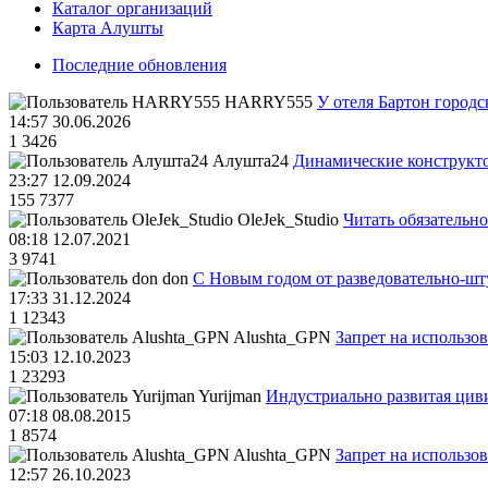
Каталог организаций
Карта Алушты
Последние обновления
HARRY555
У отеля Бартон городс
14:57 30.06.2026
1
3426
Алушта24
Динамические конструкт
23:27 12.09.2024
155
7377
OleJek_Studio
Читать обязательно
08:18 12.07.2021
3
9741
don
С Новым годом от разведовательно-ш
17:33 31.12.2024
1
12343
Alushta_GPN
Запрет на использо
15:03 12.10.2023
1
23293
Yurijman
Индустриально развитая циви
07:18 08.08.2015
1
8574
Alushta_GPN
Запрет на использо
12:57 26.10.2023