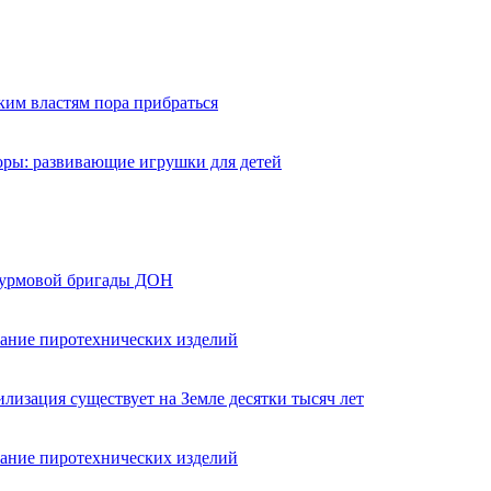
ким властям пора прибраться
оры: развивающие игрушки для детей
турмовой бригады ДОН
вание пиротехнических изделий
лизация существует на Земле десятки тысяч лет
вание пиротехнических изделий