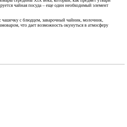
мовары середины XIX века, который, как предмет утвари
ируется чайная посуда – еще один необходимый элемент
: чашечку с блюдцем, заварочный чайник, молочник,
амоваром, что дает возможность окунуться в атмосферу