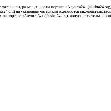
е материалы, размещенные на портале «Алушта24» (alushta24.or
ta24.org) на указанные материалы охраняются законодательством
на портале «Алушта24» (alushta24.org), допускается только с с