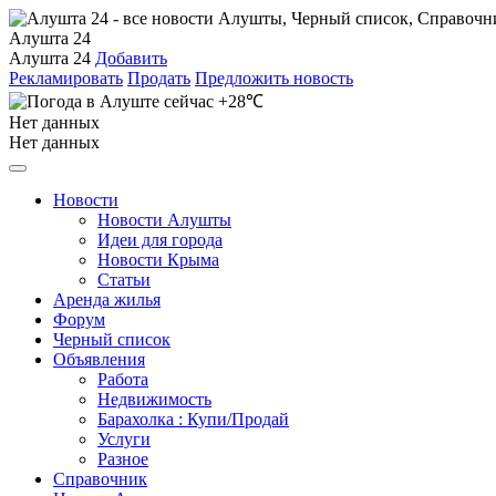
Алушта 24
Алушта 24
Добавить
Рекламировать
Продать
Предложить новость
+28℃
Нет данных
Нет данных
Новости
Новости Алушты
Идеи для города
Новости Крыма
Статьи
Аренда жилья
Форум
Черный список
Объявления
Работа
Недвижимость
Барахолка : Купи/Продай
Услуги
Разное
Справочник