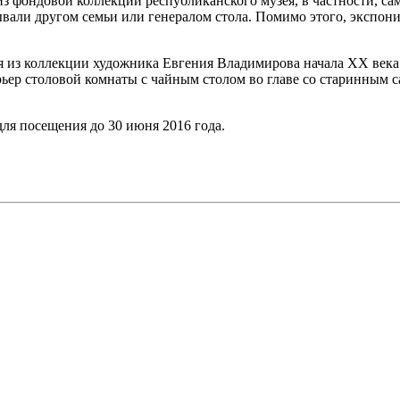
з фондовой коллекции республиканского музея, в частности, са
ывали другом семьи или генералом стола. Помимо этого, экспон
я из коллекции художника Евгения Владимирова начала ХХ века
рьер столовой комнаты с чайным столом во главе со старинным с
ля посещения до 30 июня 2016 года.