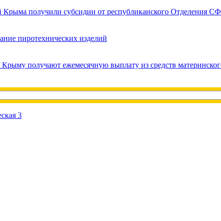
ей Крыма получили субсидии от республиканского Отделения СФ
вание пиротехнических изделий
в Крыму получают ежемесячную выплату из средств материнског