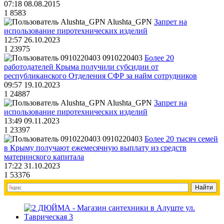
07:18 08.08.2015
1
8583
Alushta_GPN
Запрет на
использование пиротехнических изделий
12:57 26.10.2023
1
23975
0910220403
Более 20
работодателей Крыма получили субсидии от
республиканского Отделения СФР за найм сотрудников
09:57 19.10.2023
1
24887
Alushta_GPN
Запрет на
использование пиротехнических изделий
13:49 09.11.2023
1
23397
0910220403
Более 20 тысяч семей
в Крыму получают ежемесячную выплату из средств
материнского капитала
17:22 31.10.2023
1
53376