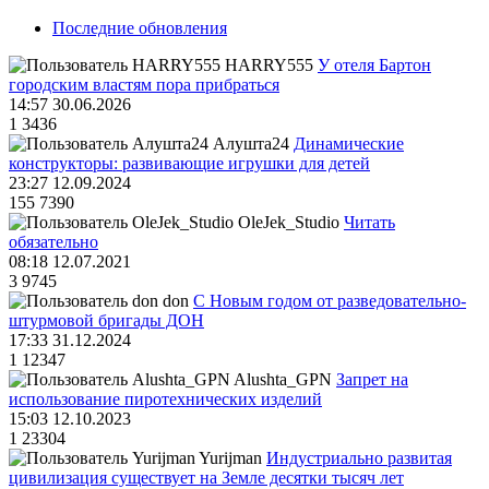
Последние обновления
HARRY555
У отеля Бартон
городским властям пора прибраться
14:57 30.06.2026
1
3436
Алушта24
Динамические
конструкторы: развивающие игрушки для детей
23:27 12.09.2024
155
7390
OleJek_Studio
Читать
обязательно
08:18 12.07.2021
3
9745
don
С Новым годом от разведовательно-
штурмовой бригады ДОН
17:33 31.12.2024
1
12347
Alushta_GPN
Запрет на
использование пиротехнических изделий
15:03 12.10.2023
1
23304
Yurijman
Индустриально развитая
цивилизация существует на Земле десятки тысяч лет