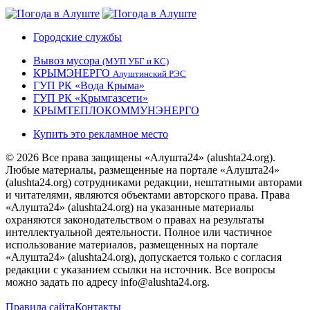
Городские службы
Вывоз мусора
(МУП УБГ и КС)
КРЫМЭНЕРГО
Алуштинский РЭС
ГУП РК «Вода Крыма»
ГУП РК «Крымгазсети»
КРЫМТЕПЛОКОММУНЭНЕРГО
Купить это рекламное место
© 2026 Все права защищены «Алушта24» (alushta24.org).
Любые материалы, размещенные на портале «Алушта24»
(alushta24.org) сотрудниками редакции, нештатными авторами
и читателями, являются объектами авторского права. Права
«Алушта24» (alushta24.org) на указанные материалы
охраняются законодательством о правах на результаты
интеллектуальной деятельности. Полное или частичное
использование материалов, размещенных на портале
«Алушта24» (alushta24.org), допускается только с согласия
редакции с указанием ссылки на источник. Все вопросы
можно задать по адресу info@alushta24.org.
Правила сайта
Контакты