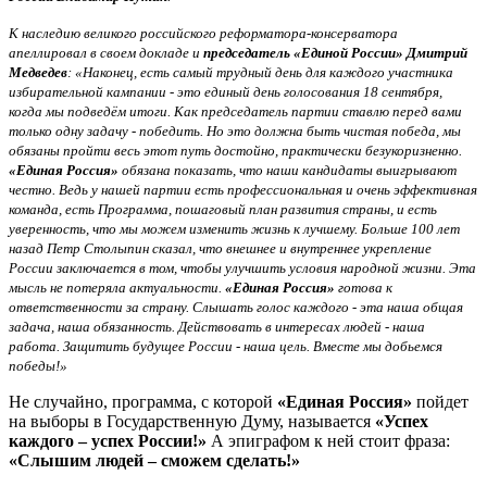
К наследию великого российского реформатора-консерватора
апеллировал в своем докладе и
председатель «Единой России» Дмитрий
Медведев
: «Наконец, есть самый трудный день для каждого участника
избирательной кампании - это единый день голосования 18 сентября,
когда мы подведём итоги. Как председатель партии ставлю перед вами
только одну задачу - победить. Но это должна быть чистая победа, мы
обязаны пройти весь этот путь достойно, практически безукоризненно.
«Единая Россия»
обязана показать, что наши кандидаты выигрывают
честно. Ведь у нашей партии есть профессиональная и очень эффективная
команда, есть Программа, пошаговый план развития страны, и есть
уверенность, что мы можем изменить жизнь к лучшему. Больше 100 лет
назад Петр Столыпин сказал, что внешнее и внутреннее укрепление
России заключается в том, чтобы улучшить условия народной жизни. Эта
мысль не потеряла актуальности.
«Единая Россия»
готова к
ответственности за страну. Слышать голос каждого - эта наша общая
задача, наша обязанность. Действовать в интересах людей - наша
работа. Защитить будущее России - наша цель. Вместе мы добьемся
победы!»
Не случайно, программа, с которой
«Единая Россия»
пойдет
на выборы в Государственную Думу, называется
«Успех
каждого – успех России!»
А эпиграфом к ней стоит фраза:
«Слышим людей – сможем сделать!»