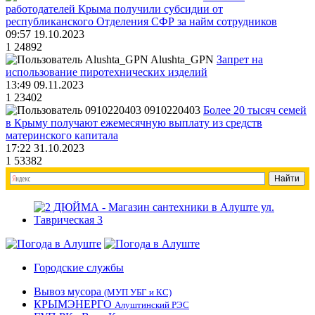
работодателей Крыма получили субсидии от
республиканского Отделения СФР за найм сотрудников
09:57 19.10.2023
1
24892
Alushta_GPN
Запрет на
использование пиротехнических изделий
13:49 09.11.2023
1
23402
0910220403
Более 20 тысяч семей
в Крыму получают ежемесячную выплату из средств
материнского капитала
17:22 31.10.2023
1
53382
Городские службы
Вывоз мусора
(МУП УБГ и КС)
КРЫМЭНЕРГО
Алуштинский РЭС