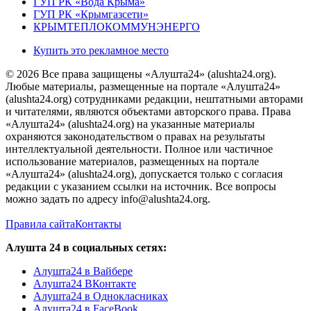
ГУП РК «Вода Крыма»
ГУП РК «Крымгазсети»
КРЫМТЕПЛОКОММУНЭНЕРГО
Купить это рекламное место
© 2026 Все права защищены «Алушта24» (alushta24.org).
Любые материалы, размещенные на портале «Алушта24»
(alushta24.org) сотрудниками редакции, нештатными авторами
и читателями, являются объектами авторского права. Права
«Алушта24» (alushta24.org) на указанные материалы
охраняются законодательством о правах на результаты
интеллектуальной деятельности. Полное или частичное
использование материалов, размещенных на портале
«Алушта24» (alushta24.org), допускается только с согласия
редакции с указанием ссылки на источник. Все вопросы
можно задать по адресу info@alushta24.org.
Правила сайта
Контакты
Алушта 24 в социальных сетях:
Алушта24 в Вайбере
Алушта24 ВКонтакте
Алушта24 в Однокласниках
Алушта24 в FaceBook