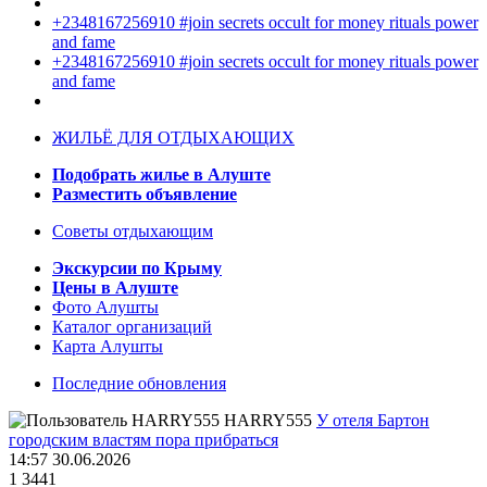
+2348167256910 #join secrets occult for money rituals power
and fame
+2348167256910 #join secrets occult for money rituals power
and fame
ЖИЛЬЁ ДЛЯ ОТДЫХАЮЩИХ
Подобрать жилье в Алуште
Разместить объявление
Советы отдыхающим
Экскурсии по Крыму
Цены в Алуште
Фото Алушты
Каталог организаций
Карта Алушты
Последние обновления
HARRY555
У отеля Бартон
городским властям пора прибраться
14:57 30.06.2026
1
3441