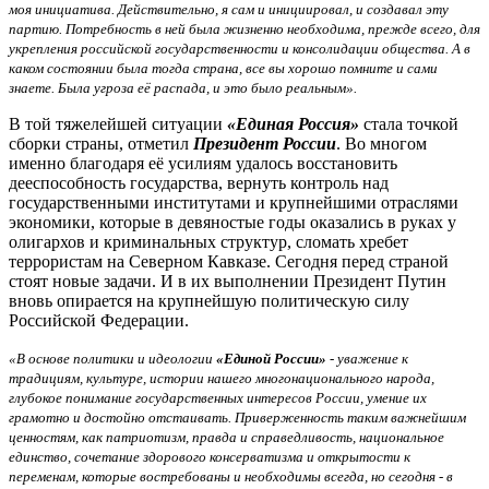
моя инициатива. Действительно, я сам и инициировал, и создавал эту
партию. Потребность в ней была жизненно необходима, прежде всего, для
укрепления российской государственности и консолидации общества. А в
каком состоянии была тогда страна, все вы хорошо помните и сами
знаете. Была угроза её распада, и это было реальным».
В той тяжелейшей ситуации
«Единая Россия»
стала точкой
сборки страны, отметил
Президент России
. Во многом
именно благодаря её усилиям удалось восстановить
дееспособность государства, вернуть контроль над
государственными институтами и крупнейшими отраслями
экономики, которые в девяностые годы оказались в руках у
олигархов и криминальных структур, сломать хребет
террористам на Северном Кавказе. Сегодня перед страной
стоят новые задачи. И в их выполнении Президент Путин
вновь опирается на крупнейшую политическую силу
Российской Федерации.
«В основе политики и идеологии
«Единой России»
- уважение к
традициям, культуре, истории нашего многонационального народа,
глубокое понимание государственных интересов России, умение их
грамотно и достойно отстаивать. Приверженность таким важнейшим
ценностям, как патриотизм, правда и справедливость, национальное
единство, сочетание здорового консерватизма и открытости к
переменам, которые востребованы и необходимы всегда, но сегодня - в