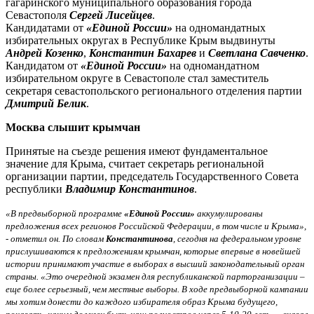
гагаринского муниципального образования города
Севастополя
Сергей Лисейцев
.
Кандидатами от
«Единой России»
на одномандатных
избирательных округах в Республике Крым выдвинуты
Андрей Козенко
,
Константин Бахарев
и
Светлана Савченко
.
Кандидатом от
«Единой России»
на одномандатном
избирательном округе в Севастополе стал заместитель
секретаря севастопольского регионального отделения партии
Дмитрий Белик
.
Москва слышит крымчан
Принятые на съезде решения имеют фундаментальное
значение для Крыма, считает секретарь региональной
организации партии, председатель Государственного Совета
республики
Владимир Константинов
.
«В предвыборной программе
«Единой России»
аккумулированы
предложения всех регионов Российской Федерации, в том числе и Крыма»,
- отметил он. По словам
Константинова
, сегодня на федеральном уровне
прислушиваются к предложениям крымчан, которые впервые в новейшей
истории принимают участие в выборах в высший законодательный орган
страны. «Это очередной экзамен для республиканской парторганизации –
еще более серьезный, чем местные выборы. В ходе предвыборной кампании
мы хотим донести до каждого избирателя образ Крыма будущего,