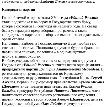
особенности», - подчеркнул
Владимир Путин
в своем выступлении.
Кандидаты партии
Главной темой второго этапа XV съезда
«Единой России»
стала подготовка к выборам в Государственную Думу,
которые состоятся 18 сентября нынешнего года. На съезде
была утверждена предвыборная программа, а также
кандидаты от партии на выборах в высший законодательный
орган страны.
Напомним, выборы в Государственную Думу пройдут по
смешанной системе. Половина депутатов будет избрана по
партийным спискам, половина – в одномандатных
избирательных округах.
В общефедеральной части списка кандидатов в депутаты
Госдумы от
«Единой России»
значится всего одна фамилия –
председателя партии
Дмитрия Анатольевича Медведева
. В
региональную группу кандидатов по Крымскому
федеральному округу вошли глава Республики Крым
Сергей
Аксёнов
, первый вице-премьер правительства Крыма
Михаил
Шеремет
, вице-премьер правительства Крыма
Руслан
Бальбек
, прокурор Республики
Наталья Поклонская
, член
политсовета севастопольского регионального отделения
партии, космонавт, герой России
Антон Шкаплеров
, депутат
Государственной Думы
Олег Лебедев
и депутат совета