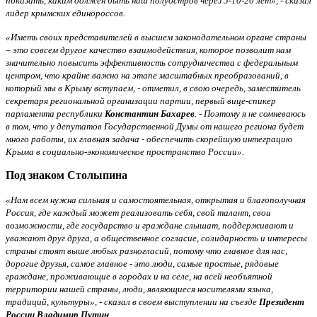
показать, каким должен быть наш полуостров через 5-10-20 лет», - сказал
лидер крымских единороссов.
«Иметь своих представителей в высшем законодательном органе страны
– это совсем другое качество взаимодействия, которое позволит нам
значительно повысить эффективность сотрудничества с федеральным
центром, что крайне важно на этапе масштабных преобразований, в
который мы в Крыму вступаем, - отметил, в свою очередь, заместитель
секретаря региональной организации партии, первый вице-спикер
парламента республики
Константин Бахарев
. - Поэтому я не сомневаюсь
в том, что у депутатов Государственной Думы от нашего региона будет
много работы, их главная задача - обеспечить скорейшую интеграцию
Крыма в социально-экономическое пространство России».
Под знаком Столыпина
«Нам всем нужна сильная и самостоятельная, открытая и благополучная
Россия, где каждый может реализовать себя, свой талант, свои
возможности, где государство и граждане слышат, поддерживают и
уважают друг друга, а общественное согласие, солидарность и интересы
страны стоят выше любых разногласий, потому что главное для нас,
дорогие друзья, самое главное - это люди, самые простые, рядовые
граждане, проживающие в городах и на селе, на всей необъятной
территории нашей страны, люди, являющиеся носителями языка,
традиций, культуры», - сказал в своем выступлении на съезде
Президент
России Владимир Путин
.