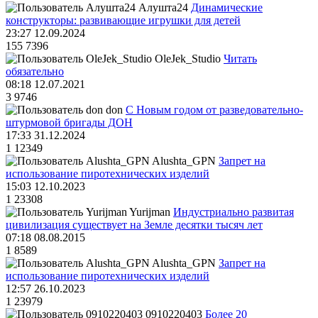
Алушта24
Динамические
конструкторы: развивающие игрушки для детей
23:27 12.09.2024
155
7396
OleJek_Studio
Читать
обязательно
08:18 12.07.2021
3
9746
don
С Новым годом от разведовательно-
штурмовой бригады ДОН
17:33 31.12.2024
1
12349
Alushta_GPN
Запрет на
использование пиротехнических изделий
15:03 12.10.2023
1
23308
Yurijman
Индустриально развитая
цивилизация существует на Земле десятки тысяч лет
07:18 08.08.2015
1
8589
Alushta_GPN
Запрет на
использование пиротехнических изделий
12:57 26.10.2023
1
23979
0910220403
Более 20