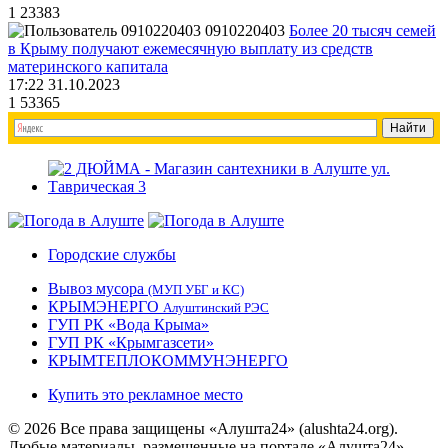
1
23383
0910220403
Более 20 тысяч семей
в Крыму получают ежемесячную выплату из средств
материнского капитала
17:22 31.10.2023
1
53365
Городские службы
Вывоз мусора
(МУП УБГ и КС)
КРЫМЭНЕРГО
Алуштинский РЭС
ГУП РК «Вода Крыма»
ГУП РК «Крымгазсети»
КРЫМТЕПЛОКОММУНЭНЕРГО
Купить это рекламное место
© 2026 Все права защищены «Алушта24» (alushta24.org).
Любые материалы, размещенные на портале «Алушта24»