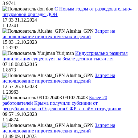
3
9741
don
С Новым годом от разведовательно-
штурмовой бригады ДОН
17:33 31.12.2024
1
12341
Alushta_GPN
Запрет на
использование пиротехнических изделий
15:03 12.10.2023
1
23292
Yurijman
Индустриально развитая
цивилизация существует на Земле десятки тысяч лет
07:18 08.08.2015
1
8573
Alushta_GPN
Запрет на
использование пиротехнических изделий
12:57 26.10.2023
1
23963
0910220403
Более 20
работодателей Крыма получили субсидии от
республиканского Отделения СФР за найм сотрудников
09:57 19.10.2023
1
24874
Alushta_GPN
Запрет на
использование пиротехнических изделий
13:49 09.11.2023