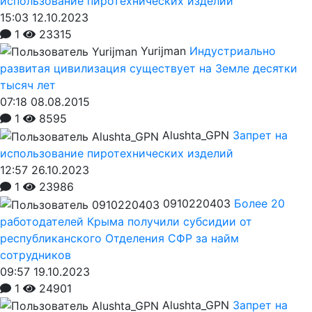
использование пиротехнических изделий
15:03 12.10.2023
1
23315
Yurijman
Индустриально
развитая цивилизация существует на Земле десятки
тысяч лет
07:18 08.08.2015
1
8595
Alushta_GPN
Запрет на
использование пиротехнических изделий
12:57 26.10.2023
1
23986
0910220403
Более 20
работодателей Крыма получили субсидии от
республиканского Отделения СФР за найм
сотрудников
09:57 19.10.2023
1
24901
Alushta_GPN
Запрет на