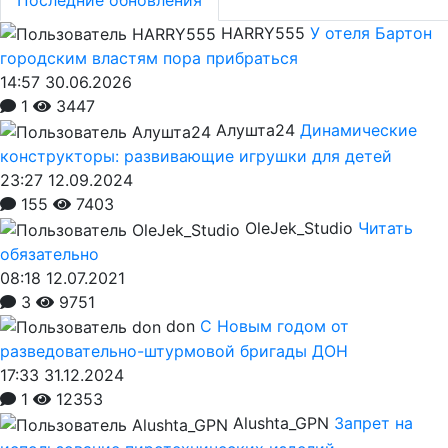
HARRY555
У отеля Бартон
городским властям пора прибраться
14:57 30.06.2026
1
3447
Алушта24
Динамические
конструкторы: развивающие игрушки для детей
23:27 12.09.2024
155
7403
OleJek_Studio
Читать
обязательно
08:18 12.07.2021
3
9751
don
С Новым годом от
разведовательно-штурмовой бригады ДОН
17:33 31.12.2024
1
12353
Alushta_GPN
Запрет на