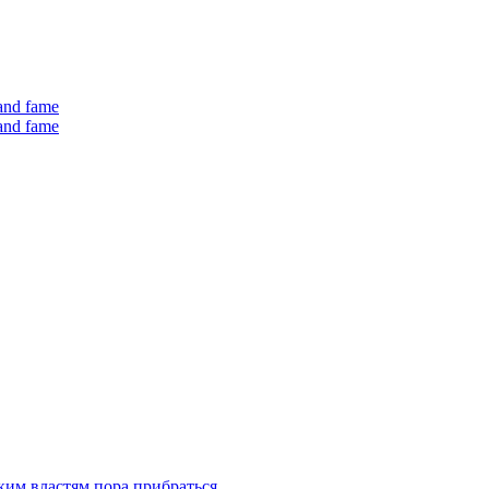
 and fame
 and fame
ким властям пора прибраться