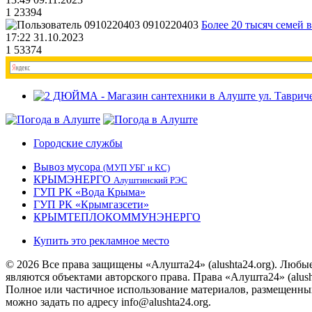
1
23394
0910220403
Более 20 тысяч семей 
17:22 31.10.2023
1
53374
Городские службы
Вывоз мусора
(МУП УБГ и КС)
КРЫМЭНЕРГО
Алуштинский РЭС
ГУП РК «Вода Крыма»
ГУП РК «Крымгазсети»
КРЫМТЕПЛОКОММУНЭНЕРГО
Купить это рекламное место
© 2026 Все права защищены «Алушта24» (alushta24.org). Любы
являются объектами авторского права. Права «Алушта24» (alush
Полное или частичное использование материалов, размещенных 
можно задать по адресу info@alushta24.org.