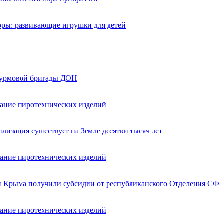
оры: развивающие игрушки для детей
турмовой бригады ДОН
вание пиротехнических изделий
лизация существует на Земле десятки тысяч лет
вание пиротехнических изделий
ей Крыма получили субсидии от республиканского Отделения СФ
вание пиротехнических изделий