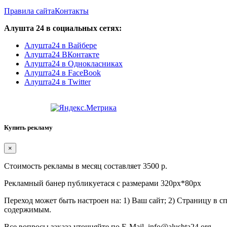
Правила сайта
Контакты
Алушта 24 в социальных сетях:
Алушта24 в Вайбере
Алушта24 ВКонтакте
Алушта24 в Однокласниках
Алушта24 в FaceBook
Алушта24 в Twitter
Купить рекламу
×
Стоимость рекламы в месяц составляет 3500 р.
Рекламный банер публикуетася с размерами 320px*80px
Переход может быть настроен на: 1) Ваш сайт; 2) Страницу в 
содержимым.
Все вопросы заказа уточняйте по E-Mail. info@alushta24.org