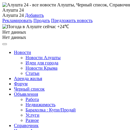
Алушта 24
Алушта 24
Добавить
Рекламировать
Продать
Предложить новость
+24℃
Нет данных
Нет данных
Новости
Новости Алушты
Идеи для города
Новости Крыма
Статьи
Аренда жилья
Форум
Черный список
Объявления
Работа
Недвижимость
Барахолка : Купи/Продай
Услуги
Разное
Справочник