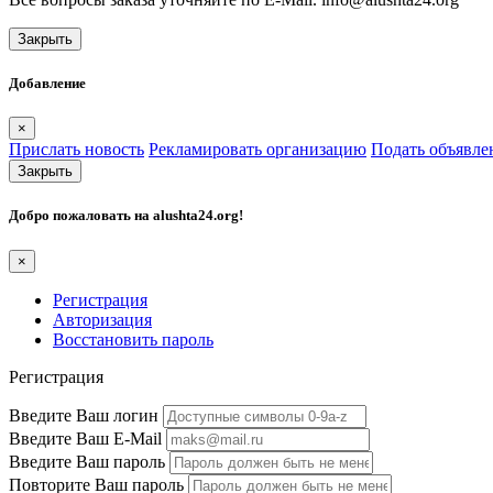
Закрыть
Добавление
×
Прислать новость
Рекламировать организацию
Подать объявле
Закрыть
Добро пожаловать на
alushta24.org
!
×
Регистрация
Авторизация
Восстановить пароль
Регистрация
Введите Ваш логин
Введите Ваш E-Mail
Введите Ваш пароль
Повторите Ваш пароль