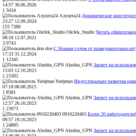
14:57 30.06.2026
1
3434
Алушта24
Динамические конструкт
23:27 12.09.2024
155
7388
OleJek_Studio
Читать обязательно
08:18 12.07.2021
3
9743
don
С Новым годом от разведовательно-ш
17:33 31.12.2024
1
12345
Alushta_GPN
Запрет на использо
15:03 12.10.2023
1
23302
Yurijman
Индустриально развитая циви
07:18 08.08.2015
1
8581
Alushta_GPN
Запрет на использо
12:57 26.10.2023
1
23973
0910220403
Более 20 работодател
09:57 19.10.2023
1
24885
Alushta_GPN
Запрет на использо
13:49 09.11.2023