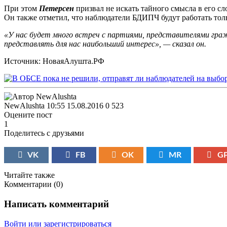
При этом
Петерсен
призвал не искать тайного смысла в его сл
Он также отметил, что наблюдатели БДИПЧ будут работать тол
«У нас будет много встреч с партиями, представителями гра
представлять для нас наибольший интерес», — сказал он.
Источник: НоваяАлушта.РФ
NewAlushta
10:55 15.08.2016
0
523
Оцените пост
1
Поделитесь с друзьями
VK
FB
OK
MR
G
Читайте также
Комментарии (
0
)
Написать комментарий
Войти или зарегистрироваться