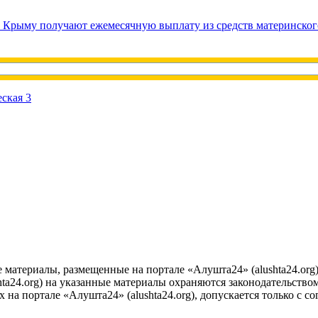
в Крыму получают ежемесячную выплату из средств материнског
е материалы, размещенные на портале «Алушта24» (alushta24.or
ta24.org) на указанные материалы охраняются законодательством
на портале «Алушта24» (alushta24.org), допускается только с с