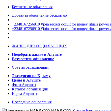
Бесплатные объявления
Добавить объявление бесплатно
+2348167256910 #join secrets occult for money rituals power
+2348167256910 #join secrets occult for money rituals power
ЖИЛЬЁ ДЛЯ ОТДЫХАЮЩИХ
Подобрать жилье в Алуште
Разместить объявление
Советы отдыхающим
Экскурсии по Крыму
Цены в Алуште
Фото Алушты
Каталог организаций
Карта Алушты
Последние обновления
HARRY555
У отеля Бартон городс