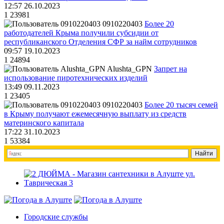
12:57 26.10.2023
1
23981
0910220403
Более 20
работодателей Крыма получили субсидии от
республиканского Отделения СФР за найм сотрудников
09:57 19.10.2023
1
24894
Alushta_GPN
Запрет на
использование пиротехнических изделий
13:49 09.11.2023
1
23405
0910220403
Более 20 тысяч семей
в Крыму получают ежемесячную выплату из средств
материнского капитала
17:22 31.10.2023
1
53384
Городские службы