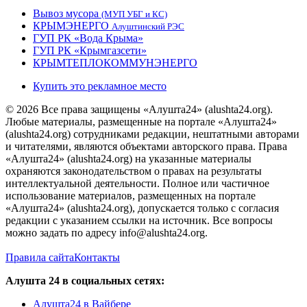
Вывоз мусора
(МУП УБГ и КС)
КРЫМЭНЕРГО
Алуштинский РЭС
ГУП РК «Вода Крыма»
ГУП РК «Крымгазсети»
КРЫМТЕПЛОКОММУНЭНЕРГО
Купить это рекламное место
© 2026 Все права защищены «Алушта24» (alushta24.org).
Любые материалы, размещенные на портале «Алушта24»
(alushta24.org) сотрудниками редакции, нештатными авторами
и читателями, являются объектами авторского права. Права
«Алушта24» (alushta24.org) на указанные материалы
охраняются законодательством о правах на результаты
интеллектуальной деятельности. Полное или частичное
использование материалов, размещенных на портале
«Алушта24» (alushta24.org), допускается только с согласия
редакции с указанием ссылки на источник. Все вопросы
можно задать по адресу info@alushta24.org.
Правила сайта
Контакты
Алушта 24 в социальных сетях:
Алушта24 в Вайбере