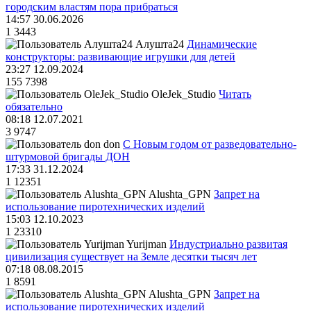
городским властям пора прибраться
14:57 30.06.2026
1
3443
Алушта24
Динамические
конструкторы: развивающие игрушки для детей
23:27 12.09.2024
155
7398
OleJek_Studio
Читать
обязательно
08:18 12.07.2021
3
9747
don
С Новым годом от разведовательно-
штурмовой бригады ДОН
17:33 31.12.2024
1
12351
Alushta_GPN
Запрет на
использование пиротехнических изделий
15:03 12.10.2023
1
23310
Yurijman
Индустриально развитая
цивилизация существует на Земле десятки тысяч лет
07:18 08.08.2015
1
8591
Alushta_GPN
Запрет на
использование пиротехнических изделий