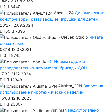
14:57 30.06.2026
1
3440
Алушта24
Динамические
конструкторы: развивающие игрушки для детей
23:27 12.09.2024
155
7395
OleJek_Studio
Читать
обязательно
08:18 12.07.2021
3
9745
don
С Новым годом от
разведовательно-штурмовой бригады ДОН
17:33 31.12.2024
1
12348
Alushta_GPN
Запрет на
использование пиротехнических изделий
15:03 12.10.2023
1
23307
Yurijman
Индустриально