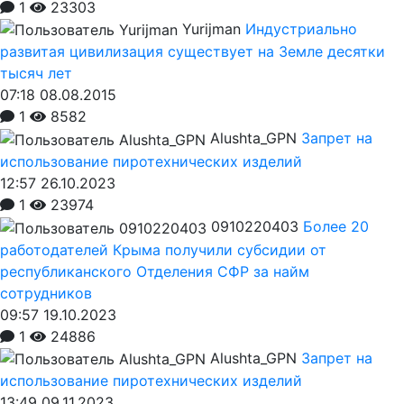
1
23303
Yurijman
Индустриально
развитая цивилизация существует на Земле десятки
тысяч лет
07:18 08.08.2015
1
8582
Alushta_GPN
Запрет на
использование пиротехнических изделий
12:57 26.10.2023
1
23974
0910220403
Более 20
работодателей Крыма получили субсидии от
республиканского Отделения СФР за найм
сотрудников
09:57 19.10.2023
1
24886
Alushta_GPN
Запрет на
использование пиротехнических изделий
13:49 09.11.2023