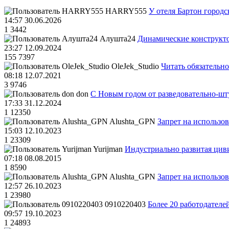
HARRY555
У отеля Бартон городс
14:57 30.06.2026
1
3442
Алушта24
Динамические конструкт
23:27 12.09.2024
155
7397
OleJek_Studio
Читать обязательно
08:18 12.07.2021
3
9746
don
С Новым годом от разведовательно-ш
17:33 31.12.2024
1
12350
Alushta_GPN
Запрет на использо
15:03 12.10.2023
1
23309
Yurijman
Индустриально развитая циви
07:18 08.08.2015
1
8590
Alushta_GPN
Запрет на использо
12:57 26.10.2023
1
23980
0910220403
Более 20 работодател
09:57 19.10.2023
1
24893