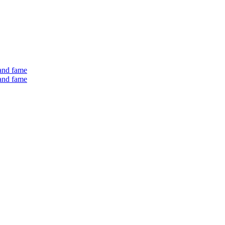
 and fame
 and fame