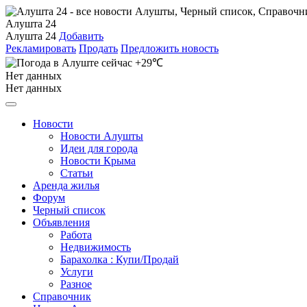
Алушта 24
Алушта 24
Добавить
Рекламировать
Продать
Предложить новость
+29℃
Нет данных
Нет данных
Новости
Новости Алушты
Идеи для города
Новости Крыма
Статьи
Аренда жилья
Форум
Черный список
Объявления
Работа
Недвижимость
Барахолка : Купи/Продай
Услуги
Разное
Справочник