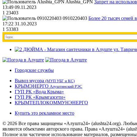
Alushta_GPN
Запрет на использо
13:49 09.11.2023
1
23403
0910220403
Более 20 тысяч семей 
17:22 31.10.2023
1
53383
Городские службы
Вывоз мусора
(МУП УБГ и КС)
КРЫМЭНЕРГО
Алуштинский РЭС
ГУП РК «Вода Крыма»
ГУП РК «Крымгазсети»
КРЫМТЕПЛОКОММУНЭНЕРГО
Купить это рекламное место
© 2026 Все права защищены «Алушта24» (alushta24.org). Любы
являются объектами авторского права. Права «Алушта24» (alush
Полное или частичное использование материалов, размещенных 