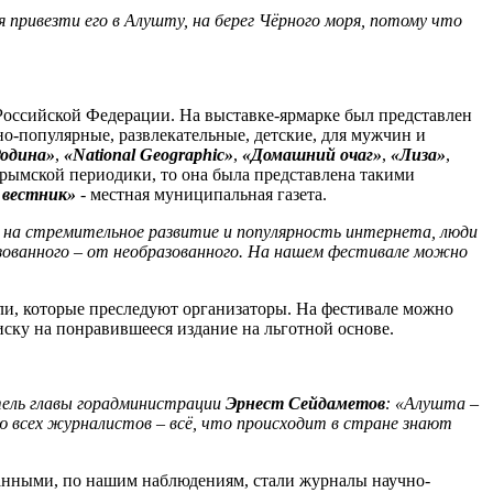
 привезти его в Алушту, на берег Чёрного моря, потому что
Российской Федерации. На выставке-ярмарке был представлен
о-популярные, развлекательные, детские, для мужчин и
одина»
,
«National Geographic»
,
«Домашний очаг»
,
«Лиза»
,
крымской периодики, то она была представлена такими
 вестник»
- местная муниципальная газета.
я на стремительное развитие и популярность интернета, люди
азованного – от необразованного. На нашем фестивале можно
ли, которые преследуют организаторы. На фестивале можно
ску на понравившееся издание на льготной основе.
тель главы горадминистрации
Эрнест Сейдаметов
: «Алушта –
яю всех журналистов – всё, что происходит в стране знают
ванными, по нашим наблюдениям, стали журналы научно-