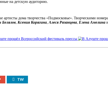
енные на детскую аудиторию.
ные артисты дома творчества «Подмосковье». Творческими номе
н Белялов
,
Ксения Корягина
,
Алеся Рязанцева
,
Елена Амелина
P
TW