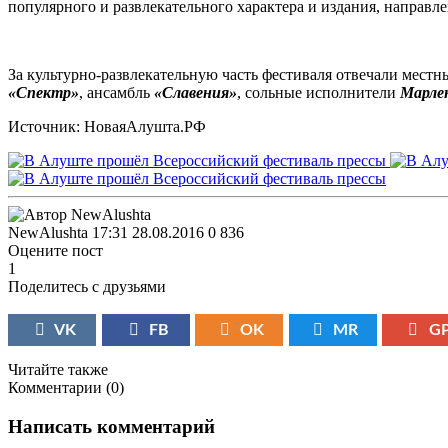
популярного и развлекательного характера и издания, направл
За культурно-развлекательную часть фестиваля отвечали мест
«Спектр»
, ансамбль
«Славения»
, сольные исполнители
Марле
Источник: НоваяАлушта.РФ
NewAlushta
17:31 28.08.2016
0
836
Оцените пост
1
Поделитесь с друзьями
VK
FB
OK
MR
G
Читайте также
Комментарии (
0
)
Написать комментарий