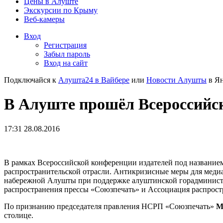
Цены в Алуште
Экскурсии по Крыму
Веб-камеры
Вход
Регистрация
Забыл пароль
Вход на сайт
Подключайся к
Алушта24 в Вайбере
или
Новости Алушты
в Ян
В Алуште прошёл Всероссийс
17:31 28.08.2016
В рамках Всероссийской конференции издателей под названи
распространительской отрасли. Антикризисные меры для медиарын
набережной Алушты при поддержке алуштинской горадминистр
распространения прессы «Союзпечать» и Ассоциация распрост
По признанию председателя правления НСРП «Союзпечать»
М
столице.