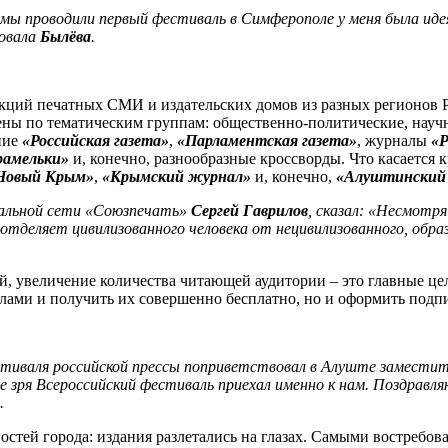
 мы проводили первый фестиваль в Симферополе у меня была идея
ровала
Былёва
.
акций печатных СМИ и издательских домов из разных регионов 
ны по тематическим группам: общественно-политические, научн
ние
«Российская газета»
,
«Парламентская газета»
, журналы
«Р
рамельки»
и, конечно, разнообразные кроссворды. Что касается 
Новый Крым»
,
«Крымский журнал»
и, конечно,
«Алуштинский
альной сети «Союзпечать»
Сергей Гаврилов
, сказал: «Несмотр
отделяет цивилизованного человека от нецивилизованного, обр
, увеличение количества читающей аудитории – это главные це
алами и получить их совершенно бесплатно, но и оформить подпи
стиваля российской прессы поприветствовал в Алуште замести
е зря Всероссийский фестиваль приехал именно к нам. Поздравл
.
остей города: издания разлетались на глазах. Самыми востребо