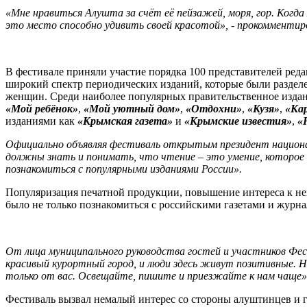
«Мне нравиться Алушта за счёт её пейзажей, моря, гор. Когда
это место способно удивить своей красотой», - прокомменти
В фестивале приняли участие порядка 100 представителей ред
широкий спектр периодических изданий, которые были разделе
женщин. Среди наиболее популярных правительственное изда
«Мой ребёнок»
,
«Мой уютный дом»
,
«Отдохни»
,
«Кузя»
,
«Ка
изданиями как
«Крымская газета»
и
«Крымские известия»
,
«
Официально объявляя фестиваль открытым президент национ
должны знать и понимать, что чтение – это умение, которое 
познакомиться с популярными изданиями России».
Популяризация печатной продукции, повышение интереса к ней
было не только познакомиться с российскими газетами и журн
От лица муниципального руководства гостей и участников Фе
красивый курортный город, и люди здесь живут позитивные. Н
только от вас. Освещайте, пишите и приезжайте к нам чаще»
Фестиваль вызвал немалый интерес со стороны алуштинцев и г