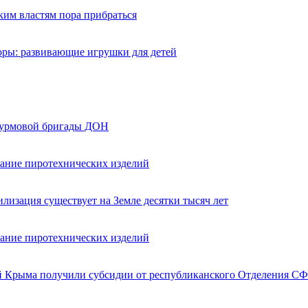
ким властям пора прибраться
оры: развивающие игрушки для детей
турмовой бригады ДОН
вание пиротехнических изделий
лизация существует на Земле десятки тысяч лет
вание пиротехнических изделий
ей Крыма получили субсидии от республиканского Отделения СФ