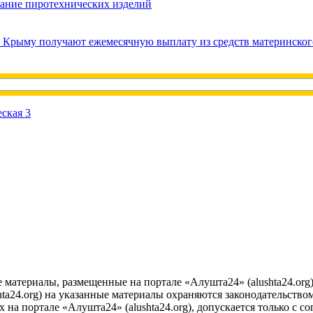
вание пиротехнических изделий
в Крыму получают ежемесячную выплату из средств материнског
е материалы, размещенные на портале «Алушта24» (alushta24.or
ta24.org) на указанные материалы охраняются законодательством
на портале «Алушта24» (alushta24.org), допускается только с с