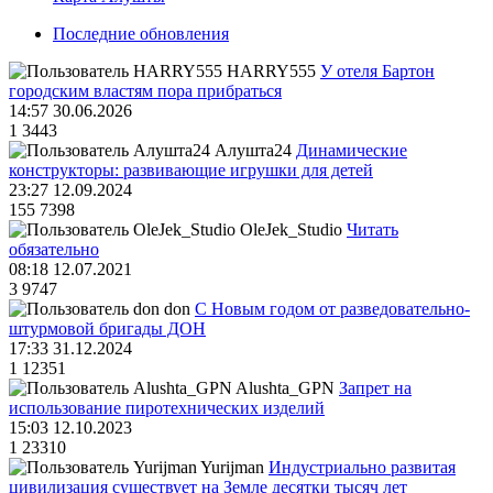
Последние обновления
HARRY555
У отеля Бартон
городским властям пора прибраться
14:57 30.06.2026
1
3443
Алушта24
Динамические
конструкторы: развивающие игрушки для детей
23:27 12.09.2024
155
7398
OleJek_Studio
Читать
обязательно
08:18 12.07.2021
3
9747
don
С Новым годом от разведовательно-
штурмовой бригады ДОН
17:33 31.12.2024
1
12351
Alushta_GPN
Запрет на
использование пиротехнических изделий
15:03 12.10.2023
1
23310
Yurijman
Индустриально развитая
цивилизация существует на Земле десятки тысяч лет