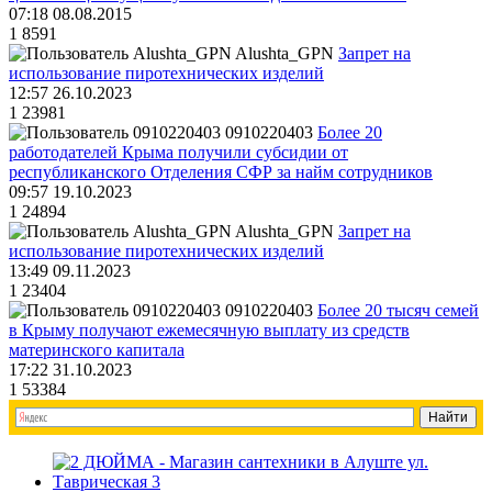
07:18 08.08.2015
1
8591
Alushta_GPN
Запрет на
использование пиротехнических изделий
12:57 26.10.2023
1
23981
0910220403
Более 20
работодателей Крыма получили субсидии от
республиканского Отделения СФР за найм сотрудников
09:57 19.10.2023
1
24894
Alushta_GPN
Запрет на
использование пиротехнических изделий
13:49 09.11.2023
1
23404
0910220403
Более 20 тысяч семей
в Крыму получают ежемесячную выплату из средств
материнского капитала
17:22 31.10.2023
1
53384