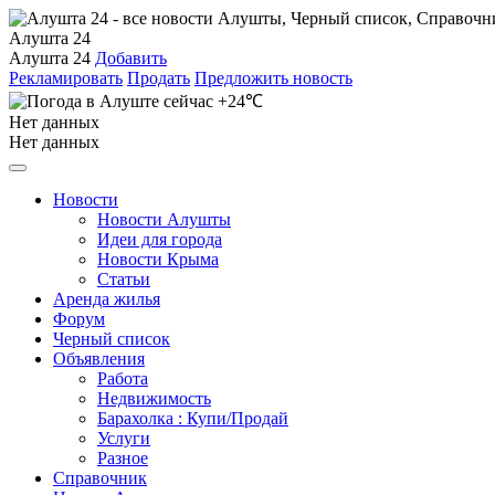
Алушта 24
Алушта 24
Добавить
Рекламировать
Продать
Предложить новость
+24℃
Нет данных
Нет данных
Новости
Новости Алушты
Идеи для города
Новости Крыма
Статьи
Аренда жилья
Форум
Черный список
Объявления
Работа
Недвижимость
Барахолка : Купи/Продай
Услуги
Разное
Справочник