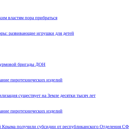
ким властям пора прибраться
оры: развивающие игрушки для детей
турмовой бригады ДОН
вание пиротехнических изделий
лизация существует на Земле десятки тысяч лет
вание пиротехнических изделий
ей Крыма получили субсидии от республиканского Отделения СФ