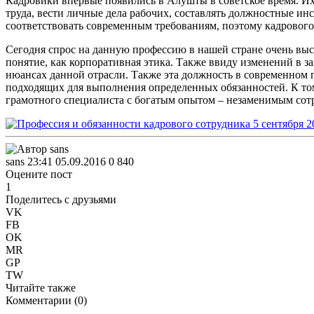
Кадровики впервые появились в Алушты в советское время. Их
труда, вести личные дела рабочих, составлять должностные и
соответствовать современным требованиям, поэтому кадрового
Сегодня спрос на данную профессию в нашей стране очень высо
понятие, как корпоративная этика. Также ввиду изменений в за
нюансах данной отрасли. Также эта должность в современном 
подходящих для выполнения определенных обязанностей. К том
грамотного специалиста с богатым опытом – незаменимым сот
sans
23:41 05.09.2016
0
840
Оцените пост
1
Поделитесь с друзьями
VK
FB
OK
MR
GP
TW
Читайте также
Комментарии (
0
)