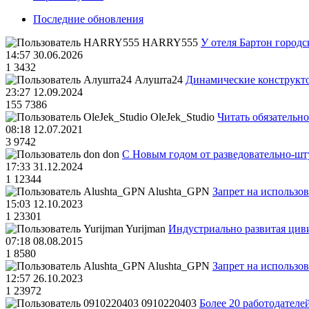
Последние обновления
HARRY555
У отеля Бартон городс
14:57 30.06.2026
1
3432
Алушта24
Динамические конструкт
23:27 12.09.2024
155
7386
OleJek_Studio
Читать обязательно
08:18 12.07.2021
3
9742
don
С Новым годом от разведовательно-ш
17:33 31.12.2024
1
12344
Alushta_GPN
Запрет на использо
15:03 12.10.2023
1
23301
Yurijman
Индустриально развитая циви
07:18 08.08.2015
1
8580
Alushta_GPN
Запрет на использо
12:57 26.10.2023
1
23972
0910220403
Более 20 работодател