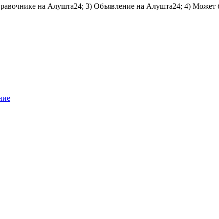
справочнике на Алушта24; 3) Объявление на Алушта24; 4) Может 
ние