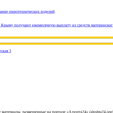
вание пиротехнических изделий
в Крыму получают ежемесячную выплату из средств материнског
е материалы, размещенные на портале «Алушта24» (alushta24.or