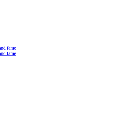
 and fame
 and fame