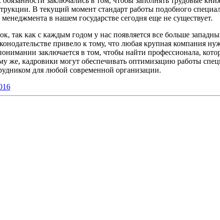
 обязанности заключались в том, чтобы заполнять трудовые кни
нструкции. В текущий момент стандарт работы подобного специа
 менеджмента в нашем государстве сегодня еще не существует.
к, так как с каждым годом у нас появляется все больше западны
конодательстве привело к тому, что любая крупная компания нуж
понимании заключается в том, чтобы найти профессионала, кото
у же, кадровики могут обеспечивать оптимизацию работы специа
рудником для любой современной организации.