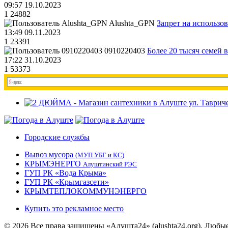
09:57 19.10.2023
1
24882
Alushta_GPN
Запрет на использо
13:49 09.11.2023
1
23391
0910220403
Более 20 тысяч семей 
17:22 31.10.2023
1
53373
Городские службы
Вывоз мусора
(МУП УБГ и КС)
КРЫМЭНЕРГО
Алуштинский РЭС
ГУП РК «Вода Крыма»
ГУП РК «Крымгазсети»
КРЫМТЕПЛОКОММУНЭНЕРГО
Купить это рекламное место
© 2026 Все права защищены «Алушта24» (alushta24.org). Любы