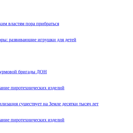
ким властям пора прибраться
оры: развивающие игрушки для детей
турмовой бригады ДОН
вание пиротехнических изделий
лизация существует на Земле десятки тысяч лет
вание пиротехнических изделий