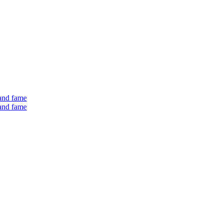
 and fame
 and fame