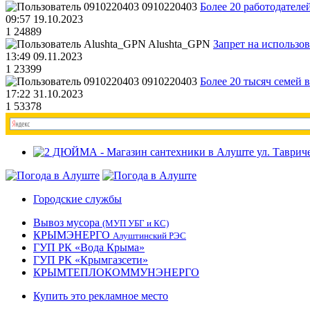
0910220403
Более 20 работодател
09:57 19.10.2023
1
24889
Alushta_GPN
Запрет на использо
13:49 09.11.2023
1
23399
0910220403
Более 20 тысяч семей 
17:22 31.10.2023
1
53378
Городские службы
Вывоз мусора
(МУП УБГ и КС)
КРЫМЭНЕРГО
Алуштинский РЭС
ГУП РК «Вода Крыма»
ГУП РК «Крымгазсети»
КРЫМТЕПЛОКОММУНЭНЕРГО
Купить это рекламное место