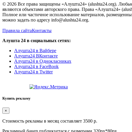
© 2026 Все права защищены «Алушта24» (alushta24.org). Любы
являются объектами авторского права. Права «Алушта24» (alush
Полное или частичное использование материалов, размещенных 
можно задать по адресу info@alushta24.org.
Правила сайта
Контакты
Алушта 24 в социальных сетях:
Алушта24 в Вайбере
Алушта24 ВКонтакте
Алушта24 в Однокласниках
Алушта24 в FaceBook
Алушта24 в Twitter
Купить рекламу
×
Стоимость рекламы в месяц составляет 3500 р.
Рекламный банер публикуетася с размерами 320px*80px