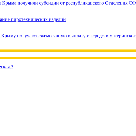
ей Крыма получили субсидии от республиканского Отделения СФ
вание пиротехнических изделий
в Крыму получают ежемесячную выплату из средств материнског