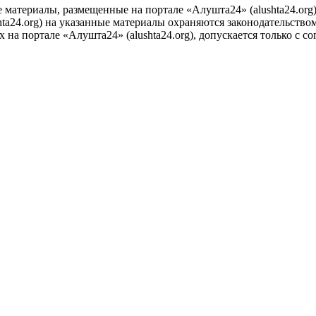
е материалы, размещенные на портале «Алушта24» (alushta24.or
ta24.org) на указанные материалы охраняются законодательством
на портале «Алушта24» (alushta24.org), допускается только с с