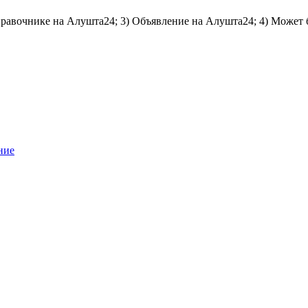
справочнике на Алушта24; 3) Объявление на Алушта24; 4) Может 
ние