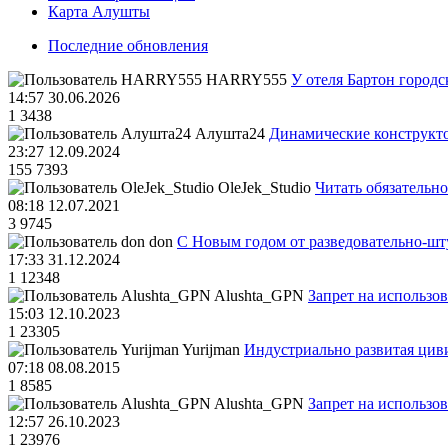
Карта Алушты
Последние обновления
HARRY555
У отеля Бартон городс
14:57 30.06.2026
1
3438
Алушта24
Динамические конструкт
23:27 12.09.2024
155
7393
OleJek_Studio
Читать обязательно
08:18 12.07.2021
3
9745
don
С Новым годом от разведовательно-ш
17:33 31.12.2024
1
12348
Alushta_GPN
Запрет на использо
15:03 12.10.2023
1
23305
Yurijman
Индустриально развитая циви
07:18 08.08.2015
1
8585
Alushta_GPN
Запрет на использо
12:57 26.10.2023
1
23976