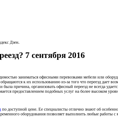
декс Дзен.
еезд? 7 сентября 2016
одимостью заниматься офисными перевозками мебели или обору
обращаются к их использованию из-за того что переезд дает в
 была причина, организовать офисный переезд не всегда удаетс
имается предоставлением подобных услуг на более высоком уровн
ы
по доступной цене. Ее специалисты отлично знают об особенно
овременного оборудования позволяет выполнить любые работы с