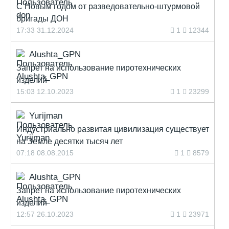
С Новым годом от разведовательно-штурмовой
бригады ДОН
17:33 31.12.2024
1
12344
Alushta_GPN
Запрет на использование пиротехнических
изделий
15:03 12.10.2023
1
23299
Yurijman
Индустриально развитая цивилизация существует
на Земле десятки тысяч лет
07:18 08.08.2015
1
8579
Alushta_GPN
Запрет на использование пиротехнических
изделий
12:57 26.10.2023
1
23971