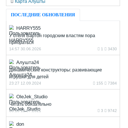
Карта Алушты
ПОСЛЕДНИЕ ОБНОВЛЕНИЯ
HARRY555
У отеля Бартон городским властям пора
прибраться
14:57 30.06.2026
1
3430
Алушта24
Динамические конструкторы: развивающие
игрушки для детей
23:27 12.09.2024
155
7384
OleJek_Studio
Читать обязательно
08:18 12.07.2021
3
9742
don