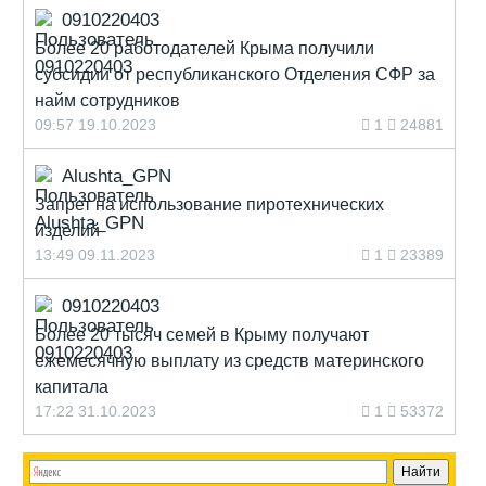
0910220403
Более 20 работодателей Крыма получили
субсидии от республиканского Отделения СФР за
найм сотрудников
09:57 19.10.2023
1
24881
Alushta_GPN
Запрет на использование пиротехнических
изделий
13:49 09.11.2023
1
23389
0910220403
Более 20 тысяч семей в Крыму получают
ежемесячную выплату из средств материнского
капитала
17:22 31.10.2023
1
53372