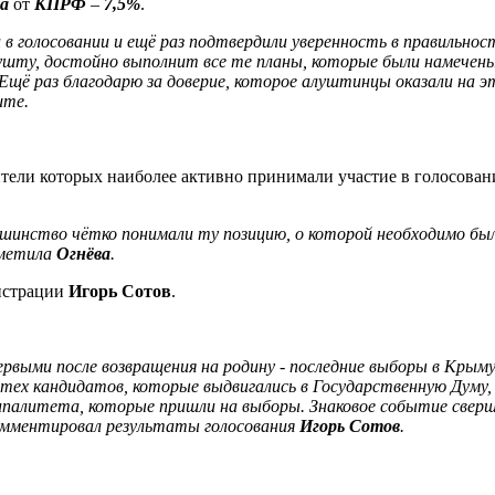
а
от
КПРФ
–
7,5%
.
 голосовании и ещё раз подтвердили уверенность в правильност
ушту, достойно выполнит все те планы, которые были намечен
Ещё раз благодарю за доверие, которое алуштинцы оказали на 
ште.
тели которых наиболее активно принимали участие в голосовани
ьшинство чётко понимали ту позицию, о которой необходимо был
тметила
Огнёва
.
истрации
Игорь Сотов
.
выми после возвращения на родину - последние выборы в Крыму
 тех кандидатов, которые выдвигались в Государственную Дум
алитета, которые пришли на выборы. Знаковое событие сверши
комментировал результаты голосования
Игорь Сотов
.