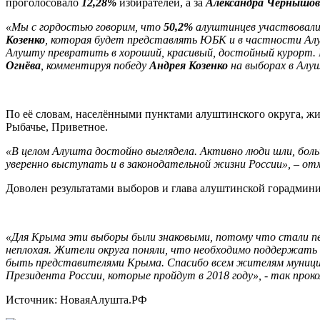
проголосовало
12,28%
избирателей, а за
Александра Чернышов
«Мы с гордостью говорим, что
50,2%
алуштинцев участвовали в
Козенко
, которая будет представлять ЮБК и в частности Ал
Алушту превратить в хороший, красивый, достойный курорт. 
Огнёва
, комментируя победу
Андрея Козенко
на выборах в Алу
По её словам, населёнными пунктами алуштинского округа, жи
Рыбачье, Приветное.
«В целом Алушта достойно выглядела. Активно люди шли, бол
уверенно выступать и в законодательной жизни России», – о
Доволен результатами выборов и глава алуштинской горадмин
«Для Крыма эти выборы были знаковыми, потому что стали пер
неплохая. Жители округа поняли, что необходимо поддержать
быть представителями Крыма. Спасибо всем жителям муницип
Президента России, которые пройдут в 2018 году», - так про
Источник: НоваяАлушта.РФ