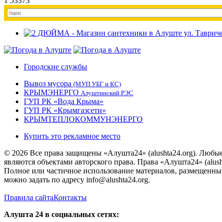
1
53373
Городские службы
Вывоз мусора
(МУП УБГ и КС)
КРЫМЭНЕРГО
Алуштинский РЭС
ГУП РК «Вода Крыма»
ГУП РК «Крымгазсети»
КРЫМТЕПЛОКОММУНЭНЕРГО
Купить это рекламное место
© 2026 Все права защищены «Алушта24» (alushta24.org). Любы
являются объектами авторского права. Права «Алушта24» (alush
Полное или частичное использование материалов, размещенных 
можно задать по адресу info@alushta24.org.
Правила сайта
Контакты
Алушта 24 в социальных сетях: