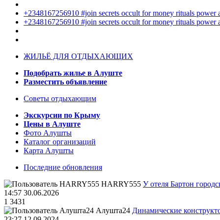
+2348167256910 #join secrets occult for money rituals power
+2348167256910 #join secrets occult for money rituals power
ЖИЛЬЁ ДЛЯ ОТДЫХАЮЩИХ
Подобрать жилье в Алуште
Разместить объявление
Советы отдыхающим
Экскурсии по Крыму
Цены в Алуште
Фото Алушты
Каталог организаций
Карта Алушты
Последние обновления
HARRY555
У отеля Бартон городс
14:57 30.06.2026
1
3431
Алушта24
Динамические конструкт
23:27 12.09.2024