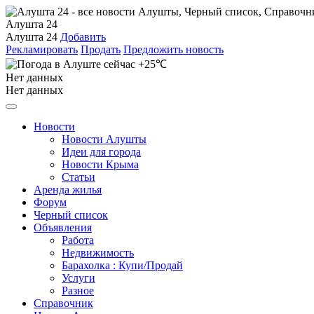
Алушта 24
Алушта 24
Добавить
Рекламировать
Продать
Предложить новость
+25℃
Нет данных
Нет данных
Новости
Новости Алушты
Идеи для города
Новости Крыма
Статьи
Аренда жилья
Форум
Черный список
Объявления
Работа
Недвижимость
Барахолка : Купи/Продай
Услуги
Разное
Справочник