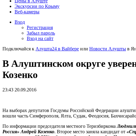
Цены в Алуште
Экскурсии по Крыму
Веб-камеры
Вход
Регистрация
Забыл пароль
Вход на сайт
Подключайся к
Алушта24 в Вайбере
или
Новости Алушты
в Ян
В Алуштинском округе уверен
Козенко
23:43 20.09.2016
На выборах депутатов Госдумы Российской Федерации алуштин
вошли часть Симферополя, Ялта, Судак, Феодосия, Бахчисарай
По информации председателя местного Теризбиркома
Людмилы
Россия»
Андрей Козенко
. Второе место заняла кандидат от
«Сп