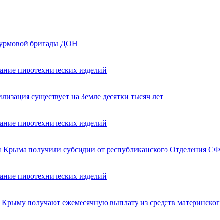
турмовой бригады ДОН
вание пиротехнических изделий
лизация существует на Земле десятки тысяч лет
вание пиротехнических изделий
ей Крыма получили субсидии от республиканского Отделения СФ
вание пиротехнических изделий
в Крыму получают ежемесячную выплату из средств материнског