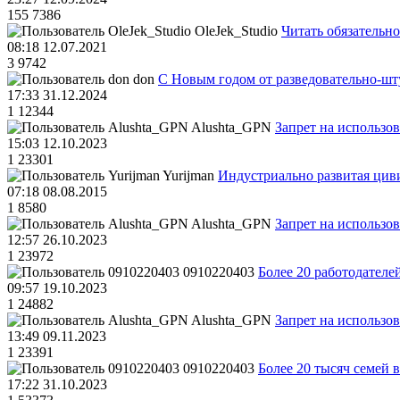
155
7386
OleJek_Studio
Читать обязательно
08:18 12.07.2021
3
9742
don
С Новым годом от разведовательно-ш
17:33 31.12.2024
1
12344
Alushta_GPN
Запрет на использо
15:03 12.10.2023
1
23301
Yurijman
Индустриально развитая циви
07:18 08.08.2015
1
8580
Alushta_GPN
Запрет на использо
12:57 26.10.2023
1
23972
0910220403
Более 20 работодател
09:57 19.10.2023
1
24882
Alushta_GPN
Запрет на использо
13:49 09.11.2023
1
23391
0910220403
Более 20 тысяч семей 
17:22 31.10.2023