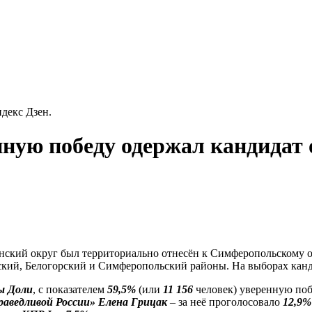
декс Дзен.
ную победу одержал кандидат 
ский округ был территориально отнесён к Симферопольскому о
ский, Белогорский и Симферопольский районы. На выборах канди
 Доли
, с показателем
59,5%
(или
11 156
человек) уверенную по
раведливой России»
Елена Грицак
– за неё проголосовало
12,9%