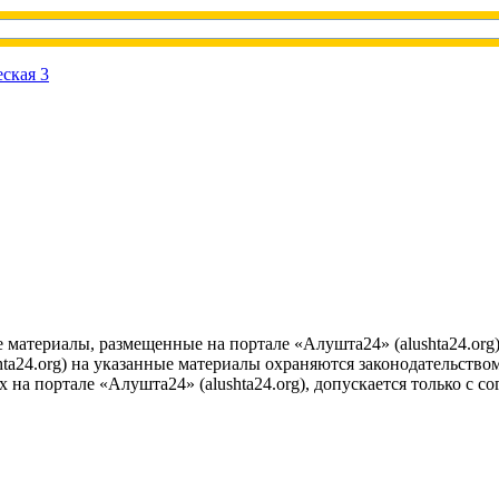
е материалы, размещенные на портале «Алушта24» (alushta24.or
ta24.org) на указанные материалы охраняются законодательством
на портале «Алушта24» (alushta24.org), допускается только с с