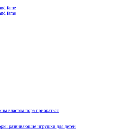
 and fame
 and fame
ким властям пора прибраться
оры: развивающие игрушки для детей