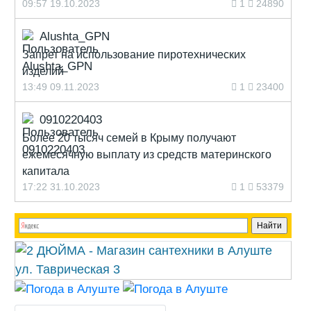
09:57 19.10.2023
1
24890
Alushta_GPN
Запрет на использование пиротехнических
изделий
13:49 09.11.2023
1
23400
0910220403
Более 20 тысяч семей в Крыму получают
ежемесячную выплату из средств материнского
капитала
17:22 31.10.2023
1
53379