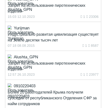
Запрет на использование пиротехнических
изделий
15:03 12.10.2023
1
23306
Yurijman
Индустриально развитая цивилизация существует
на Земле десятки тысяч лет
07:18 08.08.2015
1
8587
Alushta_GPN
Запрет на использование пиротехнических
изделий
12:57 26.10.2023
1
23977
0910220403
Более 20 работодателей Крыма получили
субсидии от республиканского Отделения СФР за
найм сотрудников