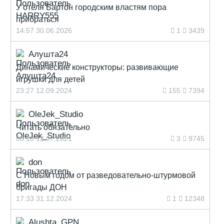
У отеля Бартон городским властям пора
прибраться
14:57 30.06.2026
1
3439
Алушта24
Динамические конструкторы: развивающие
игрушки для детей
23:27 12.09.2024
155
7394
OleJek_Studio
Читать обязательно
08:18 12.07.2021
3
9745
don
С Новым годом от разведовательно-штурмовой
бригады ДОН
17:33 31.12.2024
1
12348
Alushta_GPN