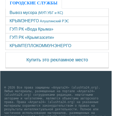
ГОРОДСКИЕ СЛУЖБЫ
Вывоз мусора
(МУП УБГ и КС)
КРЫМЭНЕРГО
Алуштинский РЭС
ГУП РК «Вода Крыма»
ГУП РК «Крымгазсети»
КРЫМТЕПЛОКОММУНЭНЕРГО
Купить это рекламное место
© 2026 Все права защищены «Алушта24» (alushta24.org).
Любые материалы, размещенные на портале «Алушта24»
(alushta24.org) сотрудниками редакции, нештатными
авторами и читателями, являются объектами авторского
права. Права «Алушта24» (alushta24.org) на указанные
материалы охраняются законодательством о правах на
результаты интеллектуальной деятельности. Полное или
частичное использование материалов, размещенных на