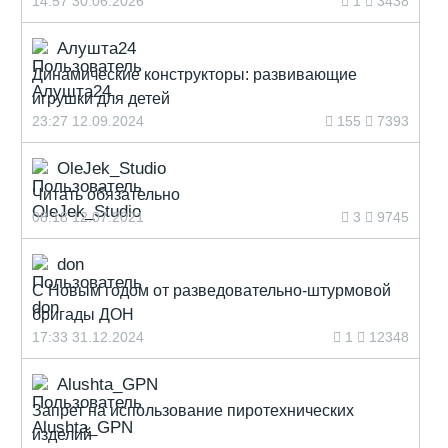
14:57 30.06.2026
1
3438
Алушта24
Динамические конструкторы: развивающие
игрушки для детей
23:27 12.09.2024
155
7393
OleJek_Studio
Читать обязательно
08:18 12.07.2021
3
9745
don
С Новым годом от разведовательно-штурмовой
бригады ДОН
17:33 31.12.2024
1
12348
Alushta_GPN
Запрет на использование пиротехнических
изделий