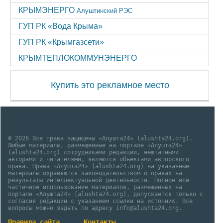
КРЫМЭНЕРГО
Алуштинский РЭС
ГУП РК «Вода Крыма»
ГУП РК «Крымгазсети»
КРЫМТЕПЛОКОММУНЭНЕРГО
Купить это рекламное место
© 2026 Все права защищены «Алушта24» (alushta24.org).
Любые материалы, размещенные на портале «Алушта24»
(alushta24.org) сотрудниками редакции, нештатными
авторами и читателями, являются объектами авторского
права. Права «Алушта24» (alushta24.org) на указанные
материалы охраняются законодательством о правах на
результаты интеллектуальной деятельности. Полное или
частичное использование материалов, размещенных на
портале «Алушта24» (alushta24.org), допускается только с
согласия редакции с указанием ссылки на источник. Все
вопросы можно задать по адресу info@alushta24.org.
Правила сайта
Контакты