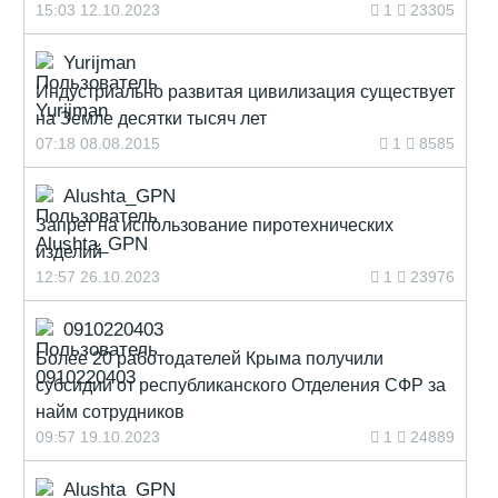
15:03 12.10.2023
1
23305
Yurijman
Индустриально развитая цивилизация существует
на Земле десятки тысяч лет
07:18 08.08.2015
1
8585
Alushta_GPN
Запрет на использование пиротехнических
изделий
12:57 26.10.2023
1
23976
0910220403
Более 20 работодателей Крыма получили
субсидии от республиканского Отделения СФР за
найм сотрудников
09:57 19.10.2023
1
24889
Alushta_GPN