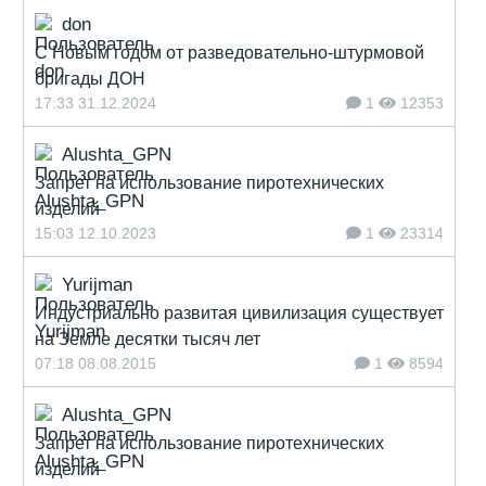
don
С Новым годом от разведовательно-штурмовой
бригады ДОН
17:33 31.12.2024
1
12353
Alushta_GPN
Запрет на использование пиротехнических
изделий
15:03 12.10.2023
1
23314
Yurijman
Индустриально развитая цивилизация существует
на Земле десятки тысяч лет
07:18 08.08.2015
1
8594
Alushta_GPN
Запрет на использование пиротехнических
изделий