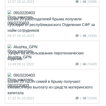
12:57 26.10.2023
1
23985
0910220403
Более 20 работодателей Крыма получили
субсидии от республиканского Отделения СФР за
найм сотрудников
09:57 19.10.2023
1
24900
Alushta_GPN
Запрет на использование пиротехнических
изделий
13:49 09.11.2023
1
23409
0910220403
Более 20 тысяч семей в Крыму получают
ежемесячную выплату из средств материнского
капитала
17:22 31.10.2023
1
53390