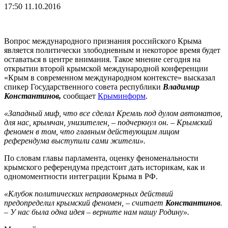
17:50 11.10.2016
Вопрос международного признания российского Крыма
является политически злободневным и некоторое время будет
оставаться в центре внимания. Такое мнение сегодня на
открытии второй крымской международной конференции
«Крым в современном международном контексте» высказал
спикер Государственного совета республики
Владимир
Константинов,
сообщает
Крыминформ
.
«Западный миф, что все сделал Кремль под дулом автоматов,
для нас, крымчан, унизителен, – подчеркнул он. – Крымский
феномен в том, что главным действующим лицом
референдума выступили сами жители».
По словам главы парламента, оценку феноменальности
крымского референдума предстоит дать историкам, как и
одномоментности интеграции Крыма в РФ.
«Клубок политических неправомерных действий
предопределил крымский феномен, – считает
Константинов
.
– У нас была одна идея – верните нам нашу Родину».