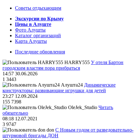
Советы отдыхающим
Экскурсии по Крыму
Цены в Алуште
Фото Алушты
Каталог организаций
Карта Алушты
Последние обновления
HARRY555
У отеля Бартон
городским властям пора прибраться
14:57 30.06.2026
1
3443
Алушта24
Динамические
конструкторы: развивающие игрушки для детей
23:27 12.09.2024
155
7398
OleJek_Studio
Читать
обязательно
08:18 12.07.2021
3
9747
don
С Новым годом от разведовательно-
штурмовой бригады ДОН