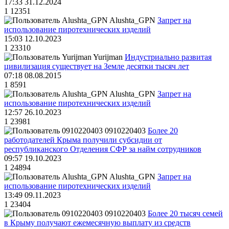
17:33 31.12.2024
1
12351
Alushta_GPN
Запрет на
использование пиротехнических изделий
15:03 12.10.2023
1
23310
Yurijman
Индустриально развитая
цивилизация существует на Земле десятки тысяч лет
07:18 08.08.2015
1
8591
Alushta_GPN
Запрет на
использование пиротехнических изделий
12:57 26.10.2023
1
23981
0910220403
Более 20
работодателей Крыма получили субсидии от
республиканского Отделения СФР за найм сотрудников
09:57 19.10.2023
1
24894
Alushta_GPN
Запрет на
использование пиротехнических изделий
13:49 09.11.2023
1
23404
0910220403
Более 20 тысяч семей
в Крыму получают ежемесячную выплату из средств