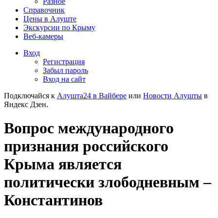
Разное
Справочник
Цены в Алуште
Экскурсии по Крыму
Веб-камеры
Вход
Регистрация
Забыл пароль
Вход на сайт
Подключайся к
Алушта24 в Вайбере
или
Новости Алушты
в
Яндекс Дзен.
Вопрос международного
признания российского
Крыма является
политически злободневным –
Константинов