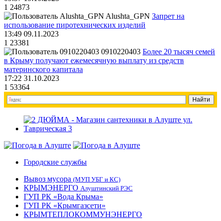
1
24873
Alushta_GPN
Запрет на
использование пиротехнических изделий
13:49 09.11.2023
1
23381
0910220403
Более 20 тысяч семей
в Крыму получают ежемесячную выплату из средств
материнского капитала
17:22 31.10.2023
1
53364
Городские службы
Вывоз мусора
(МУП УБГ и КС)
КРЫМЭНЕРГО
Алуштинский РЭС
ГУП РК «Вода Крыма»
ГУП РК «Крымгазсети»
КРЫМТЕПЛОКОММУНЭНЕРГО