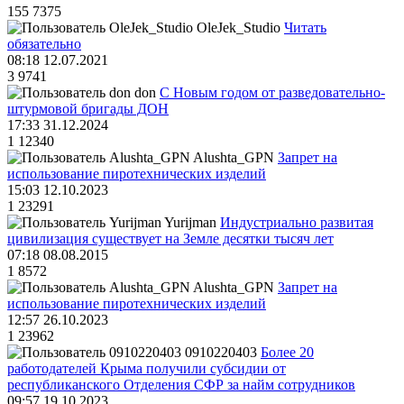
155
7375
OleJek_Studio
Читать
обязательно
08:18 12.07.2021
3
9741
don
С Новым годом от разведовательно-
штурмовой бригады ДОН
17:33 31.12.2024
1
12340
Alushta_GPN
Запрет на
использование пиротехнических изделий
15:03 12.10.2023
1
23291
Yurijman
Индустриально развитая
цивилизация существует на Земле десятки тысяч лет
07:18 08.08.2015
1
8572
Alushta_GPN
Запрет на
использование пиротехнических изделий
12:57 26.10.2023
1
23962
0910220403
Более 20
работодателей Крыма получили субсидии от
республиканского Отделения СФР за найм сотрудников
09:57 19.10.2023