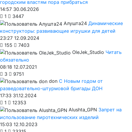
городским властям пора прибраться
14:57 30.06.2026
1
3447
Алушта24
Динамические
конструкторы: развивающие игрушки для детей
23:27 12.09.2024
155
7403
OleJek_Studio
Читать
обязательно
08:18 12.07.2021
3
9751
don
С Новым годом от
разведовательно-штурмовой бригады ДОН
17:33 31.12.2024
1
12353
Alushta_GPN
Запрет на
использование пиротехнических изделий
15:03 12.10.2023
1
23315