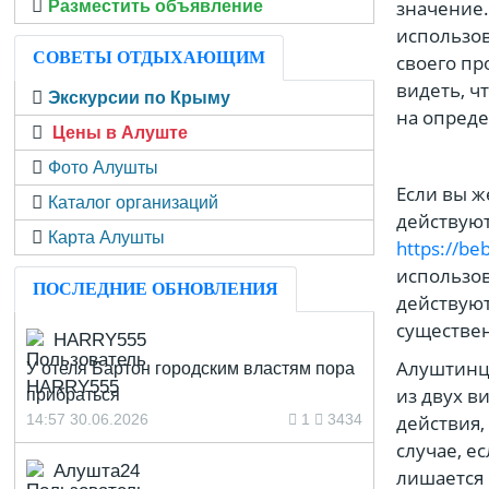
значение.
Разместить объявление
использов
СОВЕТЫ ОТДЫХАЮЩИМ
своего пр
видеть, ч
Экскурсии по Крыму
на опреде
Цены в Алуште
Фото Алушты
Если вы ж
Каталог организаций
действуют
Карта Алушты
https://be
использов
ПОСЛЕДНИЕ ОБНОВЛЕНИЯ
действуют
существен
HARRY555
Алуштинца
У отеля Бартон городским властям пора
из двух в
прибраться
14:57 30.06.2026
1
3434
действия,
случае, е
Алушта24
лишается 