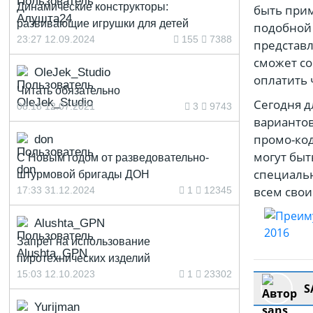
Динамические конструкторы:
быть прим
развивающие игрушки для детей
подобной 
23:27 12.09.2024
155
7388
представл
сможет со
OleJek_Studio
оплатить 
Читать обязательно
Сегодня д
08:18 12.07.2021
3
9743
вариантов
промо-код
don
могут быт
С Новым годом от разведовательно-
специальн
штурмовой бригады ДОН
всем свои
17:33 31.12.2024
1
12345
Alushta_GPN
Запрет на использование
пиротехнических изделий
15:03 12.10.2023
1
23302
S
Yurijman