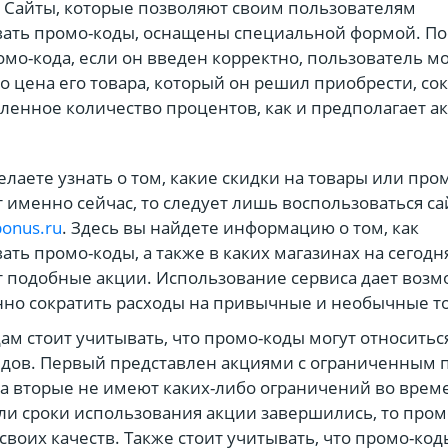
 Сайты, которые позволяют своим пользователям
ать промо-коды, оснащены специальной формой. По
омо-кода, если он введен корректно, пользователь м
то цена его товара, который он решил приобрести, со
ленное количество процентов, как и предполагает ак
елаете узнать о том, какие скидки на товары или про
 именно сейчас, то следует лишь воспользоваться с
bonus.ru
. Здесь вы найдете информацию о том, как
ать промо-коды, а также в каких магазинах на сегодн
 подобные акции. Использование сервиса дает возм
но сократить расходы на привычные и необычные т
м стоит учитывать, что промо-коды могут относитьс
идов. Первый представлен акциями с ограниченным
 а вторые не имеют каких-либо ограничений во време
сли сроки использования акции завершились, то пром
своих качеств. Также стоит учитывать, что промо-код