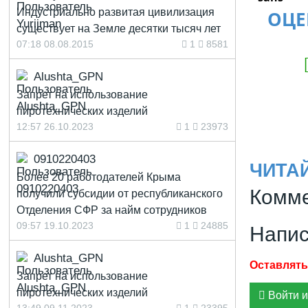
Индустриально развитая цивилизация
ОЦЕ
существует на Земле десятки тысяч лет
07:18 08.08.2015
1
8581
Alushta_GPN
Запрет на использование
пиротехнических изделий
12:57 26.10.2023
1
23973
0910220403
ЧИТА
Более 20 работодателей Крыма
Комме
получили субсидии от республиканского
Отделения СФР за найм сотрудников
09:57 19.10.2023
1
24885
Напис
Alushta_GPN
Запрет на использование
пиротехнических изделий
Войти и