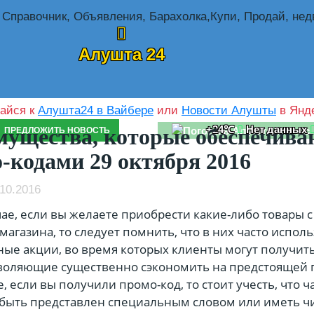
Алушта 24
айся к
Алушта24 в Вайбере
или
Новости Алушты
в Янде
+24℃
Нет данных
ущества, которые обеспечива
ПРЕДЛОЖИТЬ НОВОСТЬ
-кодами 29 октября 2016
10.2016
чае, если вы желаете приобрести какие-либо товары
магазина, то следует помнить, что в них часто испол
ые акции, во время которых клиенты могут получит
воляющие существенно сэкономить на предстоящей п
е, если вы получили промо-код, то стоит учесть, что ч
быть представлен специальным словом или иметь ч