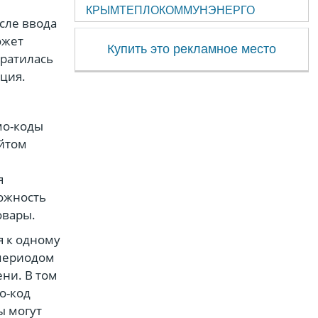
КРЫМТЕПЛОКОММУНЭНЕРГО
сле ввода
ожет
Купить это рекламное место
кратилась
ция.
мо-коды
айтом
я
ожность
овары.
я к одному
 периодом
ни. В том
о-код
ы могут