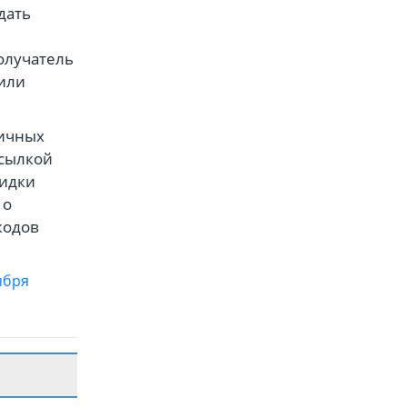
дать
олучатель
 или
личных
ссылкой
кидки
 о
кодов