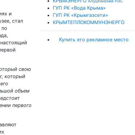
КРЫМЭНЕРГО
Алуштинский РЭС
ГУП РК «Вода Крыма»
иях и
ГУП РК «Крымгазсети»
зее, стал
КРЫМТЕПЛОКОММУНЭНЕРГО
 по
да,
Купить это рекламное место
 настоящий
первой
который свою
г, который
 его
льшой объем
редстоит
ении первого
тавляют
их