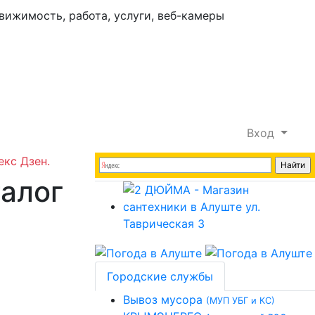
Вход
екс Дзен.
талог
Городские службы
Вывоз мусора
(МУП УБГ и КС)