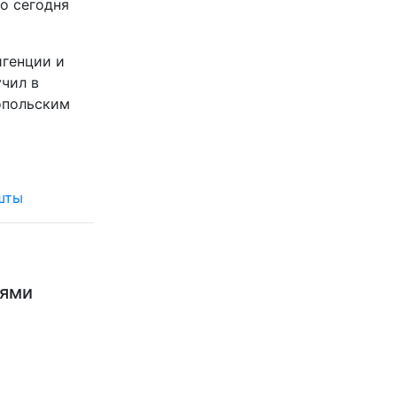
о сегодня
игенции и
чил в
опольским
ьями