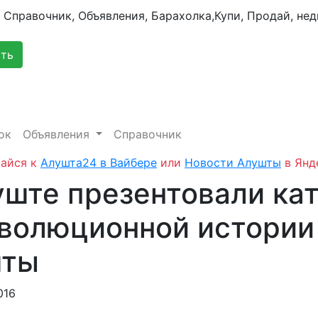
сть
ок
Объявления
Справочник
айся к
Алушта24 в Вайбере
или
Новости Алушты
в Янд
уште презентовали ка
волюционной истории
шты
016