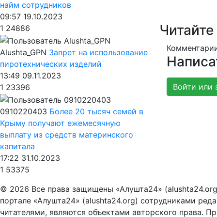
найм сотрудников
09:57 19.10.2023
Читайте
1
24886
Комментарии
Alushta_GPN
Запрет на использование
Написа
пиротехнических изделий
13:49 09.11.2023
Войти или 
1
23396
0910220403
Более 20 тысяч семей в
Крыму получают ежемесячную
выплату из средств материнского
капитала
17:22 31.10.2023
1
53375
© 2026 Все права защищены «Алушта24» (alushta24.or
портале «Алушта24» (alushta24.org) сотрудниками ред
читателями, являются объектами авторского права. Пра