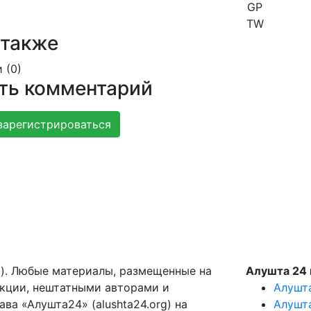
GP
TW
 также
 (
0
)
ть комментарий
зарегистрироваться
g). Любые материалы, размещенные на
Алушта 24 
акции, нештатными авторами и
Алушт
ва «Алушта24» (alushta24.org) на
Алушт