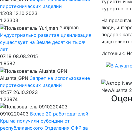
туристы и м
пиротехнических изделий
курортного 
15:03 12.10.2023
На презента
1
23303
люди, интер
Yurijman
подарок кат
Индустриально развитая цивилизация
издательств
существует на Земле десятки тысяч
лет
Источник: Н
07:18 08.08.2015
1
8582
Alushta_GPN
Запрет на использование
пиротехнических изделий
NewAlushta
2
12:57 26.10.2023
Оцен
1
23974
0910220403
Более 20 работодателей
Крыма получили субсидии от
республиканского Отделения СФР за