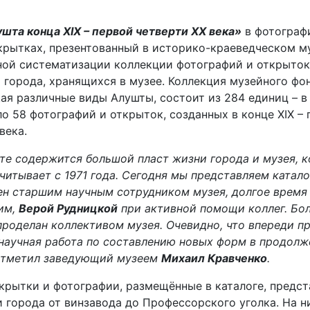
шта конца XIX – первой четверти XX века»
в фотограф
крытках, презентованный в историко-краеведческом му
ной систематизации коллекции фотографий и открыток
 города, хранящихся в музее. Коллекция музейного фон
я различные виды Алушты, состоит из 284 единиц – в
о 58 фотографий и открыток, созданных в конце XIX – 
века.
оте содержится большой пласт жизни города и музея, 
читывает с 1971 года. Сегодня мы представляем катало
ен старшим научным
сотрудником
музея, долгое время
им,
Верой Рудницкой
при активной помощи коллег. Бо
проделан коллективом музея. Очевидно, что впереди п
научная работа по составлению новых форм в продолж
 отметил заведующий музеем
Михаил Кравченко
.
крытки и фотографии, размещённые в каталоге, предс
 города от винзавода до Профессорского уголка. На н