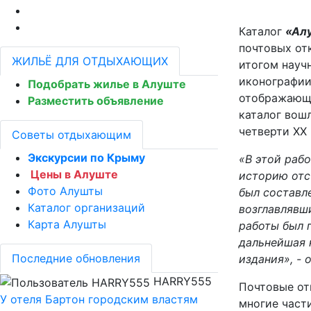
Каталог
«Алу
почтовых от
ЖИЛЬЁ ДЛЯ ОТДЫХАЮЩИХ
итогом науч
иконографии
Подобрать жилье в Алуште
отображающа
Разместить объявление
каталог вошл
четверти XX 
Советы отдыхающим
Экскурсии по Крыму
«В этой раб
Цены в Алуште
историю отс
Фото Алушты
был составл
Каталог организаций
возглавлявш
Карта Алушты
работы был 
дальнейшая 
Последние обновления
издания», -
HARRY555
Почтовые от
У отеля Бартон городским властям
многие части