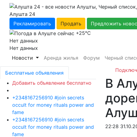
Алушта 24
Рекламировать
Продать
Предложить ново
+25℃
Нет данных
Нет данных
Новости
Аренда жилья
Форум
Черный спис
Подключ
Бесплатные объявления
В Ал
Добавить объявление бесплатно
доре
+2348167256910 #join secrets
occult for money rituals power and
Алу
fame
+2348167256910 #join secrets
22:28 31.10.2
occult for money rituals power and
fame