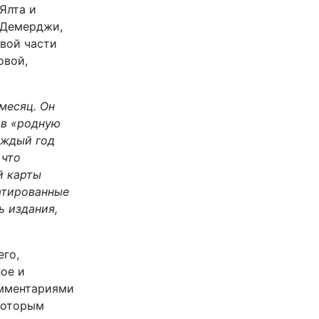
Ялта и
 Демерджи,
овой части
овой,
месяц. Он
 в «родную
аждый год
 что
й карты
атированные
ь издания,
его,
ое и
омментариями
которым