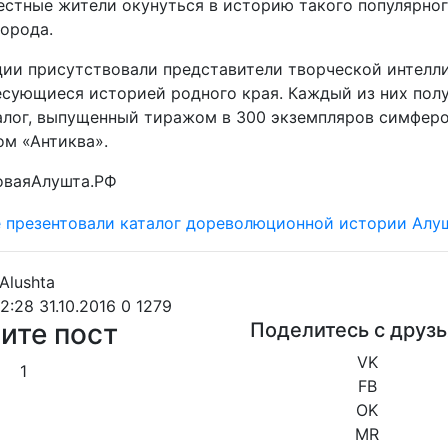
естные жители окунуться в историю такого популярног
города.
ции присутствовали представители творческой интелл
есующиеся историей родного края. Каждый из них полу
алог, выпущенный тиражом в 300 экземпляров симфер
ом «Антиква».
оваяАлушта.РФ
2:28 31.10.2016
0
1279
ите пост
Поделитесь с друз
VK
1
FB
OK
MR