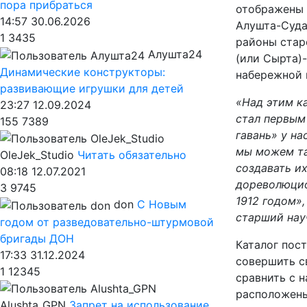
пора прибраться
отображены 
14:57 30.06.2026
Алушта-Суда
1
3435
районы стар
Алушта24
(или Сырта)
Динамические конструкторы:
набережной 
развивающие игрушки для детей
«Над этим к
23:27 12.09.2024
стал первым
155
7389
гавань» у н
мы можем так
OleJek_Studio
Читать обязательно
создавать и
08:18 12.07.2021
дореволюцио
3
9745
1912 годом»,
don
С Новым
старший нау
годом от разведовательно-штурмовой
бригады ДОН
Каталог пост
17:33 31.12.2024
совершить с
1
12345
сравнить с 
расположены
Alushta_GPN
Запрет на использование