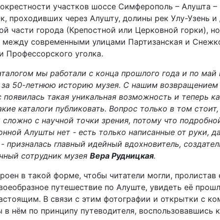
окрестности участков шоссе Симферополь – Алушта – 
к, проходивших через Алушту, долины рек Улу-Узень и
ой части города (Крепостной или Церковной горки), н
- между современными улицами Партизанская и Снежк
и Профессорского уголка.
аталогом мы работали с конца прошлого года и по май 
 за 50-летнюю историю музея. С нашим возвращением
ас появилась такая уникальная возможность и теперь к
ие каталоги публиковать. Вопрос только в том стоит,
х сложно с научной точки зрения, потому что подробно
нной Алушты нет - есть только написанные от руки, д
 - призналась главный идейный вдохновитель, создател
чный сотрудник музея
Вера Рудницкая
.
роен в такой форме, чтобы читатели могли, пролистав 
воеобразное путешествие по Алуште, увидеть её прошл
настоящим. В связи с этим фотографии и открытки с к
 в нём по принципу путеводителя, воспользовавшись 