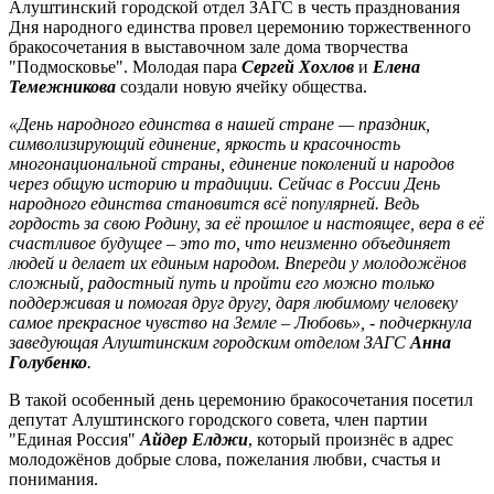
Алуштинский городской отдел ЗАГС в честь празднования
Дня народного единства провел церемонию торжественного
бракосочетания в выставочном зале дома творчества
"Подмосковье". Молодая пара
Сергей Хохлов
и
Елена
Темежникова
создали новую ячейку общества.
«День народного единства в нашей стране — праздник,
символизирующий единение, яркость и красочность
многонациональной страны, единение поколений и народов
через общую историю и традиции. Сейчас в России День
народного единства становится всё популярней. Ведь
гордость за свою Родину, за её прошлое и настоящее, вера в её
счастливое будущее – это то, что неизменно объединяет
людей и делает их единым народом. Впереди у молодожёнов
сложный, радостный путь и пройти его можно только
поддерживая и помогая друг другу, даря любимому человеку
самое прекрасное чувство на Земле – Любовь», - подчеркнула
заведующая Алуштинским городским отделом ЗАГС
Анна
Голубенко
.
В такой особенный день церемонию бракосочетания посетил
депутат Алуштинского городского совета, член партии
"Единая Россия"
Айдер Елджи
, который произнёс в адрес
молодожёнов добрые слова, пожелания любви, счастья и
понимания.