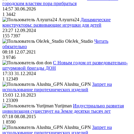
городским властям пора прибраться
14:57 30.06.2026
1
3442
Алушта24
Динамические
конструкторы: развивающие игрушки для детей
23:27 12.09.2024
155
7397
OleJek_Studio
Читать
обязательно
08:18 12.07.2021
3
9746
don
С Новым годом от разведовательно-
штурмовой бригады ДОН
17:33 31.12.2024
1
12349
Alushta_GPN
Запрет на
использование пиротехнических изделий
15:03 12.10.2023
1
23309
Yurijman
Индустриально развитая
цивилизация существует на Земле десятки тысяч лет
07:18 08.08.2015
1
8590
Alushta_GPN
Запрет на
использование пиротехнических изделий