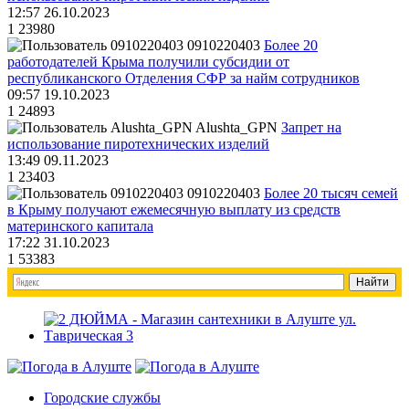
12:57 26.10.2023
1
23980
0910220403
Более 20
работодателей Крыма получили субсидии от
республиканского Отделения СФР за найм сотрудников
09:57 19.10.2023
1
24893
Alushta_GPN
Запрет на
использование пиротехнических изделий
13:49 09.11.2023
1
23403
0910220403
Более 20 тысяч семей
в Крыму получают ежемесячную выплату из средств
материнского капитала
17:22 31.10.2023
1
53383
Городские службы