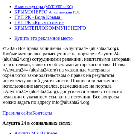
Вывоз мусора
(МУП УБГ и КС)
КРЫМЭНЕРГО
Алуштинский РЭС
ГУП РК «Вода Крыма»
ГУП РК «Крымгазсети»
КРЫМТЕПЛОКОММУНЭНЕРГО
Купить это рекламное место
© 2026 Все права защищены «Алушта24» (alushta24.org).
Любые материалы, размещенные на портале «Алушта24»
(alushta24.org) сотрудниками редакции, нештатными авторами
и читателями, являются объектами авторского права. Права
«Алушта24» (alushta24.org) на указанные материалы
охраняются законодательством о правах на результаты
интеллектуальной деятельности. Полное или частичное
использование материалов, размещенных на портале
«Алушта24» (alushta24.org), допускается только с согласия
редакции с указанием ссылки на источник. Все вопросы
можно задать по адресу info@alushta24.org.
Правила сайта
Контакты
Алушта 24 в социальных сетях:
Алушта24 в Вайбере