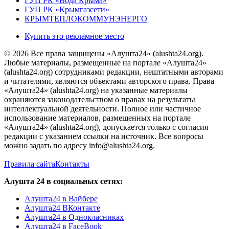
ГУП РК «Вода Крыма»
ГУП РК «Крымгазсети»
КРЫМТЕПЛОКОММУНЭНЕРГО
Купить это рекламное место
© 2026 Все права защищены «Алушта24» (alushta24.org).
Любые материалы, размещенные на портале «Алушта24»
(alushta24.org) сотрудниками редакции, нештатными авторами
и читателями, являются объектами авторского права. Права
«Алушта24» (alushta24.org) на указанные материалы
охраняются законодательством о правах на результаты
интеллектуальной деятельности. Полное или частичное
использование материалов, размещенных на портале
«Алушта24» (alushta24.org), допускается только с согласия
редакции с указанием ссылки на источник. Все вопросы
можно задать по адресу info@alushta24.org.
Правила сайта
Контакты
Алушта 24 в социальных сетях:
Алушта24 в Вайбере
Алушта24 ВКонтакте
Алушта24 в Однокласниках
Алушта24 в FaceBook