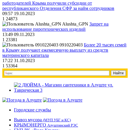
работодателей Крыма получили субсидии от
республиканского Отделения СФР за найм сотрудников
09:57 19.10.2023
1
24873
Alushta_GPN
Запрет на
использование пиротехнических изделий
13:49 09.11.2023
1
23381
0910220403
Более 20 тысяч семей
в Крыму получают ежемесячную выплату из средств
материнского капитала
17:22 31.10.2023
1
53364
Городские службы
Вывоз мусора
(МУП УБГ и КС)
КРЫМЭНЕРГО
Алуштинский РЭС