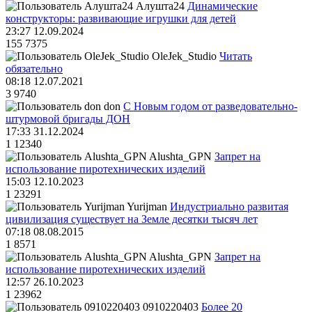
Алушта24
Динамические
конструкторы: развивающие игрушки для детей
23:27 12.09.2024
155
7375
OleJek_Studio
Читать
обязательно
08:18 12.07.2021
3
9740
don
С Новым годом от разведовательно-
штурмовой бригады ДОН
17:33 31.12.2024
1
12340
Alushta_GPN
Запрет на
использование пиротехнических изделий
15:03 12.10.2023
1
23291
Yurijman
Индустриально развитая
цивилизация существует на Земле десятки тысяч лет
07:18 08.08.2015
1
8571
Alushta_GPN
Запрет на
использование пиротехнических изделий
12:57 26.10.2023
1
23962
0910220403
Более 20