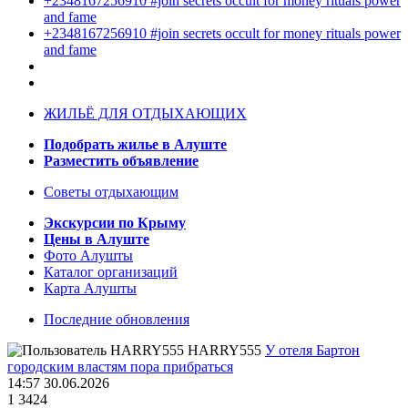
+2348167256910 #join secrets occult for money rituals power
and fame
+2348167256910 #join secrets occult for money rituals power
and fame
ЖИЛЬЁ ДЛЯ ОТДЫХАЮЩИХ
Подобрать жилье в Алуште
Разместить объявление
Советы отдыхающим
Экскурсии по Крыму
Цены в Алуште
Фото Алушты
Каталог организаций
Карта Алушты
Последние обновления
HARRY555
У отеля Бартон
городским властям пора прибраться
14:57 30.06.2026
1
3424