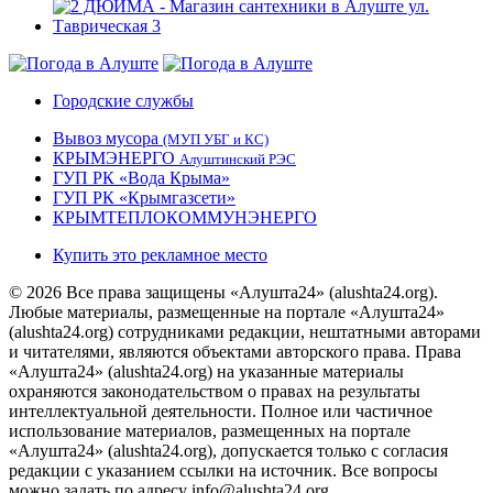
Городские службы
Вывоз мусора
(МУП УБГ и КС)
КРЫМЭНЕРГО
Алуштинский РЭС
ГУП РК «Вода Крыма»
ГУП РК «Крымгазсети»
КРЫМТЕПЛОКОММУНЭНЕРГО
Купить это рекламное место
© 2026 Все права защищены «Алушта24» (alushta24.org).
Любые материалы, размещенные на портале «Алушта24»
(alushta24.org) сотрудниками редакции, нештатными авторами
и читателями, являются объектами авторского права. Права
«Алушта24» (alushta24.org) на указанные материалы
охраняются законодательством о правах на результаты
интеллектуальной деятельности. Полное или частичное
использование материалов, размещенных на портале
«Алушта24» (alushta24.org), допускается только с согласия
редакции с указанием ссылки на источник. Все вопросы
можно задать по адресу info@alushta24.org.