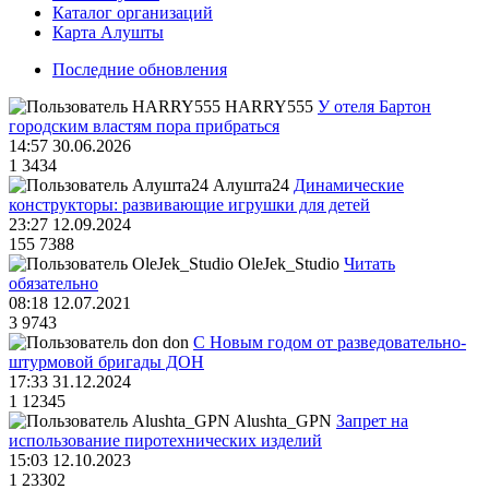
Каталог организаций
Карта Алушты
Последние обновления
HARRY555
У отеля Бартон
городским властям пора прибраться
14:57 30.06.2026
1
3434
Алушта24
Динамические
конструкторы: развивающие игрушки для детей
23:27 12.09.2024
155
7388
OleJek_Studio
Читать
обязательно
08:18 12.07.2021
3
9743
don
С Новым годом от разведовательно-
штурмовой бригады ДОН
17:33 31.12.2024
1
12345
Alushta_GPN
Запрет на
использование пиротехнических изделий
15:03 12.10.2023
1
23302