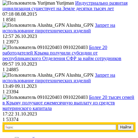
Yurijman
Индустриально развитая
цивилизация существует на Земле десятки тысяч лет
07:18 08.08.2015
1
8581
Alushta_GPN
Запрет на
использование пиротехнических изделий
12:57 26.10.2023
1
23973
0910220403
Более 20
работодателей Крыма получили субсидии от
республиканского Отделения СФР за найм сотрудников
09:57 19.10.2023
1
24885
Alushta_GPN
Запрет на
использование пиротехнических изделий
13:49 09.11.2023
1
23394
0910220403
Более 20 тысяч семей
в Крыму получают ежемесячную выплату из средств
материнского капитала
17:22 31.10.2023
1
53374