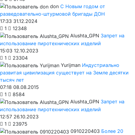
don
С Новым годом от
разведовательно-штурмовой бригады ДОН
17:33 31.12.2024
1
12348
Alushta_GPN
Запрет на
использование пиротехнических изделий
15:03 12.10.2023
1
23304
Yurijman
Индустриально
развитая цивилизация существует на Земле десятки
тысяч лет
07:18 08.08.2015
1
8584
Alushta_GPN
Запрет на
использование пиротехнических изделий
12:57 26.10.2023
1
23975
0910220403
Более 20