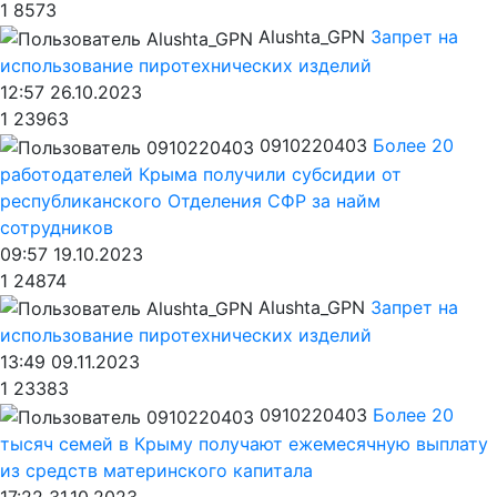
1
8573
Alushta_GPN
Запрет на
использование пиротехнических изделий
12:57 26.10.2023
1
23963
0910220403
Более 20
работодателей Крыма получили субсидии от
республиканского Отделения СФР за найм
сотрудников
09:57 19.10.2023
1
24874
Alushta_GPN
Запрет на
использование пиротехнических изделий
13:49 09.11.2023
1
23383
0910220403
Более 20
тысяч семей в Крыму получают ежемесячную выплату
из средств материнского капитала