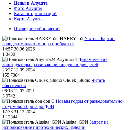
Цены в Алуште
Фото Алушты
Каталог организаций
Карта Алушты
Последние обновления
HARRY555
У отеля Бартон
городским властям пора прибраться
14:57 30.06.2026
1
3430
Алушта24
Динамические
конструкторы: развивающие игрушки для детей
23:27 12.09.2024
155
7384
OleJek_Studio
Читать
обязательно
08:18 12.07.2021
3
9742
don
С Новым годом от разведовательно-
штурмовой бригады ДОН
17:33 31.12.2024
1
12344
Alushta_GPN
Запрет на
использование пиротехнических изделий