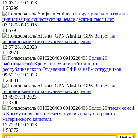
15:03 12.10.2023
1
23299
Yurijman
Индустриально развитая
цивилизация существует на Земле десятки тысяч лет
07:18 08.08.2015
1
8579
Alushta_GPN
Запрет на
использование пиротехнических изделий
12:57 26.10.2023
1
23971
0910220403
Более 20
работодателей Крыма получили субсидии от
республиканского Отделения СФР за найм сотрудников
09:57 19.10.2023
1
24881
Alushta_GPN
Запрет на
использование пиротехнических изделий
13:49 09.11.2023
1
23390
0910220403
Более 20 тысяч семей
в Крыму получают ежемесячную выплату из средств
материнского капитала
17:22 31.10.2023
1
53372