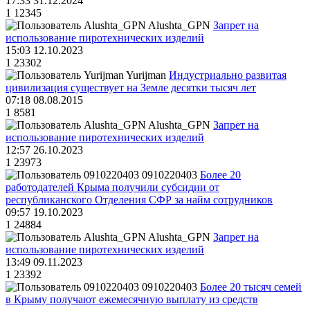
17:33 31.12.2024
1
12345
Alushta_GPN
Запрет на
использование пиротехнических изделий
15:03 12.10.2023
1
23302
Yurijman
Индустриально развитая
цивилизация существует на Земле десятки тысяч лет
07:18 08.08.2015
1
8581
Alushta_GPN
Запрет на
использование пиротехнических изделий
12:57 26.10.2023
1
23973
0910220403
Более 20
работодателей Крыма получили субсидии от
республиканского Отделения СФР за найм сотрудников
09:57 19.10.2023
1
24884
Alushta_GPN
Запрет на
использование пиротехнических изделий
13:49 09.11.2023
1
23392
0910220403
Более 20 тысяч семей
в Крыму получают ежемесячную выплату из средств