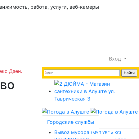
Вход
екс Дзен.
тво
Городские службы
Вывоз мусора
(МУП УБГ и КС)