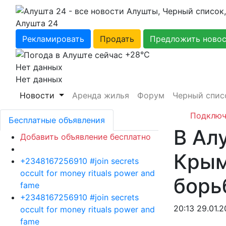
Алушта 24
Рекламировать
Продать
Предложить ново
+28℃
Нет данных
Нет данных
Новости
Аренда жилья
Форум
Черный спис
Подключ
Бесплатные объявления
В Ал
Добавить объявление бесплатно
Крым
+2348167256910 #join secrets
occult for money rituals power and
борь
fame
+2348167256910 #join secrets
20:13 29.01.2
occult for money rituals power and
fame