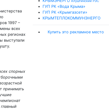
КРЫМЭНЕРГО
Алуштинский РЭС
ГУП РК «Вода Крыма»
инистерства
ГУП РК «Крымгазсети»
ло
КРЫМТЕПЛОКОММУНЭНЕРГО
ров 1997 –
смены всех
Купить это рекламное место
ных регионах
цы выступали
ушту.
всех спорных
отборочными
возрастной
ут принимать
лучшие
 чемпионат
 главный