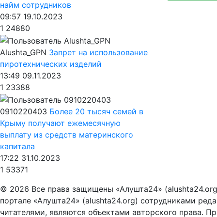
найм сотрудников
09:57 19.10.2023
1
24880
Alushta_GPN
Запрет на использование
пиротехнических изделий
13:49 09.11.2023
1
23388
0910220403
Более 20 тысяч семей в
Крыму получают ежемесячную
выплату из средств материнского
капитала
17:22 31.10.2023
1
53371
© 2026 Все права защищены «Алушта24» (alushta24.or
портале «Алушта24» (alushta24.org) сотрудниками ред
читателями, являются объектами авторского права. Пра