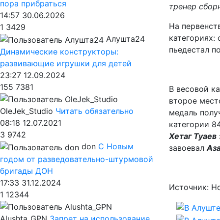
пора прибраться
тренер сбор
14:57 30.06.2026
На первенст
1
3429
категориях: 
Алушта24
пьедестал по
Динамические конструкторы:
развивающие игрушки для детей
23:27 12.09.2024
155
7381
В весовой к
второе мест
OleJek_Studio
Читать обязательно
медаль полу
08:18 12.07.2021
категории 8
3
9742
Хетаг Туаев
don
С Новым
завоевал
Аз
годом от разведовательно-штурмовой
бригады ДОН
17:33 31.12.2024
Источник: Н
1
12344
Alushta_GPN
Запрет на использование