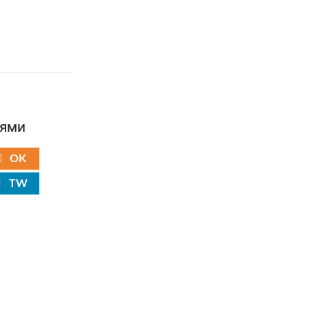
ьями
OK
TW