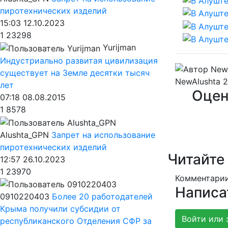
пиротехнических изделий
15:03 12.10.2023
1
23298
Yurijman
Индустриально развитая цивилизация
существует на Земле десятки тысяч
NewAlushta
2
лет
Оцен
07:18 08.08.2015
1
8578
Alushta_GPN
Запрет на использование
пиротехнических изделий
Читайте
12:57 26.10.2023
1
23970
Комментарии
Написа
0910220403
Более 20 работодателей
Крыма получили субсидии от
Войти или 
республиканского Отделения СФР за