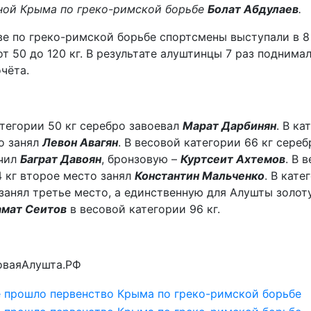
ной Крыма по греко-римской борьбе
Болат Абдулаев
.
ве по греко-римской борьбе спортсмены выступали в 8
от 50 до 120 кг. В результате алуштинцы 7 раз поднима
чёта.
атегории 50 кг серебро завоевал
Марат Дарбинян
. В ка
о занял
Левон Авагян
. В весовой категории 66 кг сере
чил
Баграт Давоян
, бронзовую –
Куртсеит Ахтемов
. В 
4 кг второе место занял
Константин Мальченко
. В кате
занял третье место, а единственную для Алушты золот
амат Сеитов
в весовой категории 96 кг.
оваяАлушта.РФ