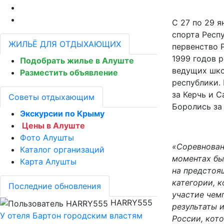
С 27 по 29 я
спорта Респ
ЖИЛЬЁ ДЛЯ ОТДЫХАЮЩИХ
первенство 
1999 годов 
Подобрать жилье в Алуште
ведущих шко
Разместить объявление
республики.
за Керчь и 
Советы отдыхающим
Боролись за 
Экскурсии по Крыму
Цены в Алуште
Фото Алушты
«Соревнован
Каталог организаций
моментах бы
Карта Алушты
на предстоя
категории, к
Последние обновления
участие чемп
HARRY555
результаты 
У отеля Бартон городским властям
России, кото