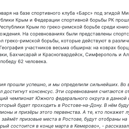
нваря на базе спортивного клуба «Барс» под эгидой М
ублики Крым и Федерации спортивной борьбы РК прош
Республики Крым по греко-римской борьбе среди юнио
рождения. На соревнованиях были представлены спорт
л греко-римской борьбы, которые действуют в различ
 География участников весьма обширна: на коврах бор
Саки, Бахчисарай и Красногвардейск, Симферополь и Ал
победу 62 человека.
ия прошли успешно, и мы определили сильнейших. Во 
л достигнут консенсус. Эти соревнования считаются 
щий чемпионат Южного федерального округа в данной 
оторый будет проходить в Ростове-на-Дону. В нём буд
ионы и призёры этого первенства. А те, кто покажет 
и займёт призовые места в Ростове, будут отобраны на
рый состоится в конце марта в Кемерово», - рассказал