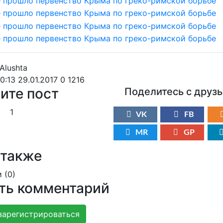
0:13 29.01.2017
0
1216
ите пост
Поделитесь с друз
1
VK
FB
MR
GP
 также
 (
0
)
ть комментарий
зарегистрироваться