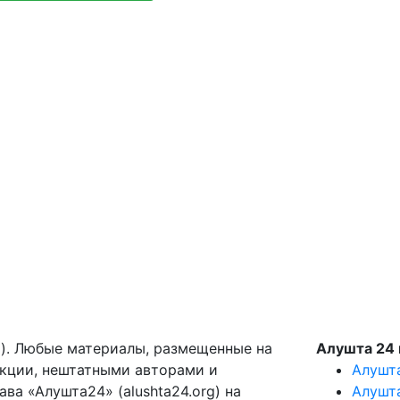
g). Любые материалы, размещенные на
Алушта 24 
акции, нештатными авторами и
Алушт
ва «Алушта24» (alushta24.org) на
Алушт