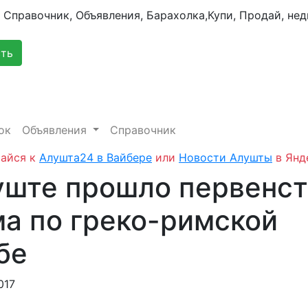
сть
ок
Объявления
Справочник
айся к
Алушта24 в Вайбере
или
Новости Алушты
в Янд
уште прошло первенс
а по греко-римской
бе
017