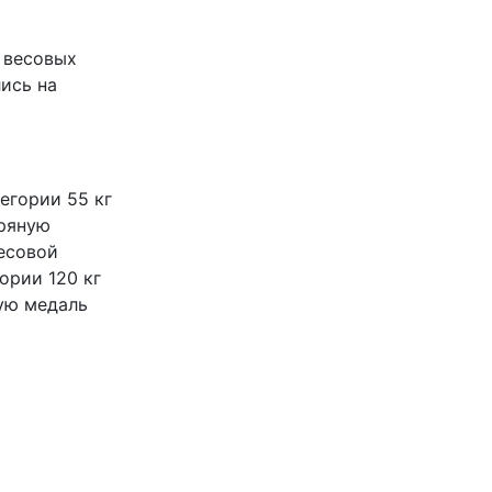
 весовых
лись на
тегории 55 кг
бряную
весовой
гории 120 кг
ую медаль