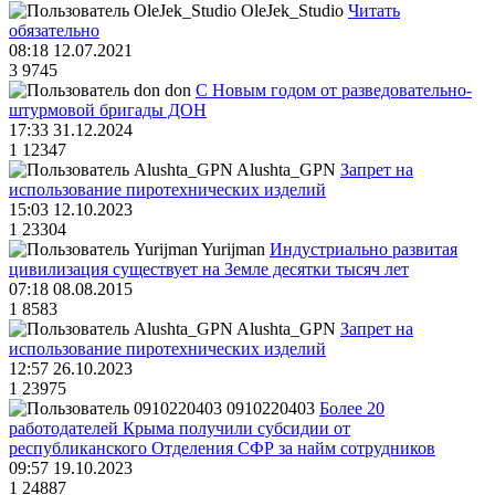
OleJek_Studio
Читать
обязательно
08:18 12.07.2021
3
9745
don
С Новым годом от разведовательно-
штурмовой бригады ДОН
17:33 31.12.2024
1
12347
Alushta_GPN
Запрет на
использование пиротехнических изделий
15:03 12.10.2023
1
23304
Yurijman
Индустриально развитая
цивилизация существует на Земле десятки тысяч лет
07:18 08.08.2015
1
8583
Alushta_GPN
Запрет на
использование пиротехнических изделий
12:57 26.10.2023
1
23975
0910220403
Более 20
работодателей Крыма получили субсидии от
республиканского Отделения СФР за найм сотрудников
09:57 19.10.2023
1
24887