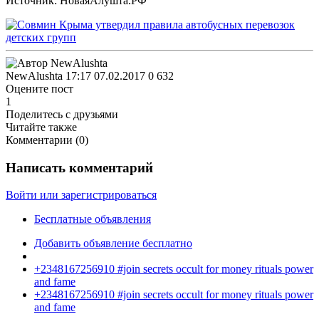
Источник: НоваяАлушта.РФ
NewAlushta
17:17 07.02.2017
0
632
Оцените пост
1
Поделитесь с друзьями
Читайте также
Комментарии (
0
)
Написать комментарий
Войти или зарегистрироваться
Бесплатные объявления
Добавить объявление бесплатно
+2348167256910 #join secrets occult for money rituals power
and fame
+2348167256910 #join secrets occult for money rituals power
and fame