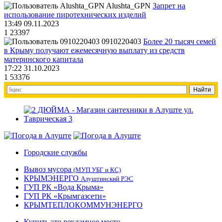
Alushta_GPN
Запрет на
использование пиротехнических изделий
13:49 09.11.2023
1
23397
0910220403
Более 20 тысяч семей
в Крыму получают ежемесячную выплату из средств
материнского капитала
17:22 31.10.2023
1
53376
Городские службы
Вывоз мусора
(МУП УБГ и КС)
КРЫМЭНЕРГО
Алуштинский РЭС
ГУП РК «Вода Крыма»
ГУП РК «Крымгазсети»
КРЫМТЕПЛОКОММУНЭНЕРГО
Купить это рекламное место