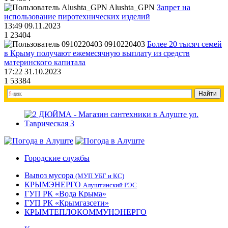
Alushta_GPN
Запрет на
использование пиротехнических изделий
13:49 09.11.2023
1
23404
0910220403
Более 20 тысяч семей
в Крыму получают ежемесячную выплату из средств
материнского капитала
17:22 31.10.2023
1
53384
Городские службы
Вывоз мусора
(МУП УБГ и КС)
КРЫМЭНЕРГО
Алуштинский РЭС
ГУП РК «Вода Крыма»
ГУП РК «Крымгазсети»
КРЫМТЕПЛОКОММУНЭНЕРГО