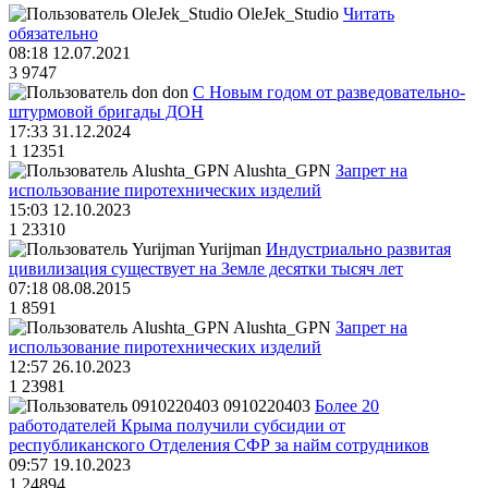
OleJek_Studio
Читать
обязательно
08:18 12.07.2021
3
9747
don
С Новым годом от разведовательно-
штурмовой бригады ДОН
17:33 31.12.2024
1
12351
Alushta_GPN
Запрет на
использование пиротехнических изделий
15:03 12.10.2023
1
23310
Yurijman
Индустриально развитая
цивилизация существует на Земле десятки тысяч лет
07:18 08.08.2015
1
8591
Alushta_GPN
Запрет на
использование пиротехнических изделий
12:57 26.10.2023
1
23981
0910220403
Более 20
работодателей Крыма получили субсидии от
республиканского Отделения СФР за найм сотрудников
09:57 19.10.2023
1
24894