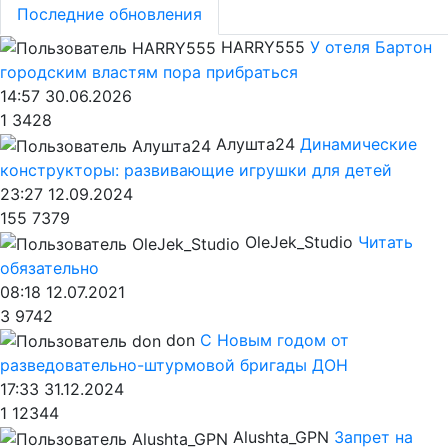
Последние обновления
HARRY555
У отеля Бартон
городским властям пора прибраться
14:57 30.06.2026
1
3428
Алушта24
Динамические
конструкторы: развивающие игрушки для детей
23:27 12.09.2024
155
7379
OleJek_Studio
Читать
обязательно
08:18 12.07.2021
3
9742
don
С Новым годом от
разведовательно-штурмовой бригады ДОН
17:33 31.12.2024
1
12344
Alushta_GPN
Запрет на