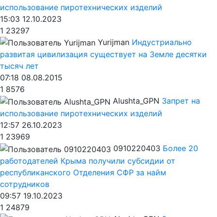
использование пиротехнических изделий
15:03 12.10.2023
1
23297
Yurijman
Индустриально
развитая цивилизация существует на Земле десятки
тысяч лет
07:18 08.08.2015
1
8576
Alushta_GPN
Запрет на
использование пиротехнических изделий
12:57 26.10.2023
1
23969
0910220403
Более 20
работодателей Крыма получили субсидии от
республиканского Отделения СФР за найм
сотрудников
09:57 19.10.2023
1
24879