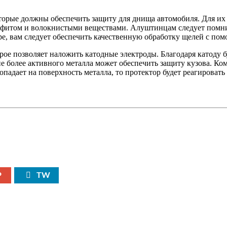
оторые должны обеспечить защиту для днища автомобиля. Для и
афитом и волокнистыми веществами. Алуштинцам следует помнит
ре, вам следует обеспечить качественную обработку щелей с по
е позволяет наложить катодные электроды. Благодаря катоду бу
ие более активного металла может обеспечить защиту кузова. Ко
опадает на поверхность металла, то протектор будет реагировать
P
TW