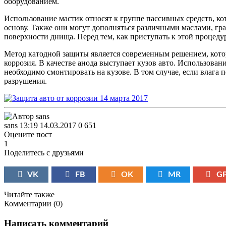
оборудованием.
Использование мастик относят к группе пассивных средств, к
основу. Также они могут дополняться различными маслами, гр
поверхности днища. Перед тем, как приступать к этой процеду
Метод катодной защиты является современным решением, которо
коррозия. В качестве анода выступает кузов авто. Использован
необходимо смонтировать на кузове. В том случае, если влага п
разрушения.
sans
13:19 14.03.2017
0
651
Оцените пост
1
Поделитесь с друзьями
VK
FB
OK
MR
G
Читайте также
Комментарии (
0
)
Написать комментарий