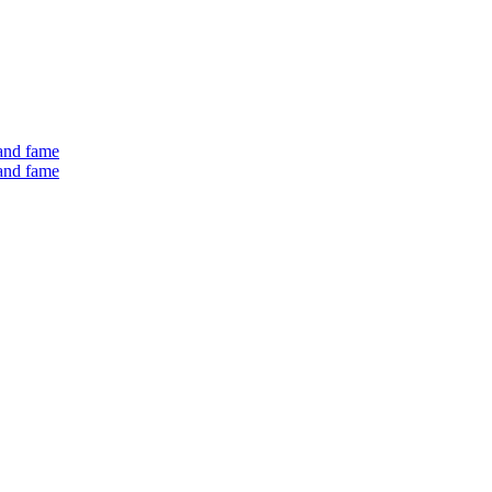
 and fame
 and fame