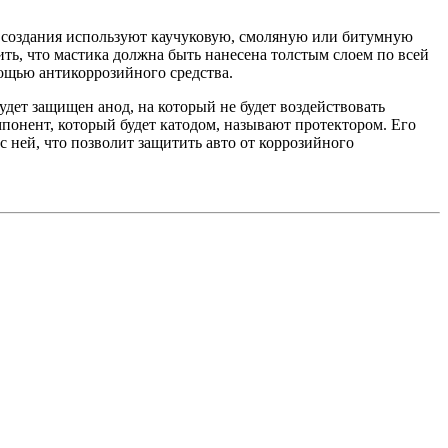
х создания используют каучуковую, смоляную или битумную
ь, что мастика должна быть нанесена толстым слоем по всей
мощью антикоррозийного средства.
дет защищен анод, на который не будет воздействовать
мпонент, который будет катодом, называют протектором. Его
 с ней, что позволит защитить авто от коррозийного