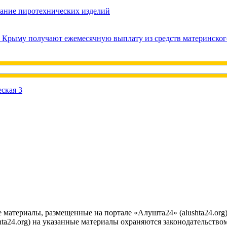
вание пиротехнических изделий
в Крыму получают ежемесячную выплату из средств материнског
е материалы, размещенные на портале «Алушта24» (alushta24.or
ta24.org) на указанные материалы охраняются законодательством