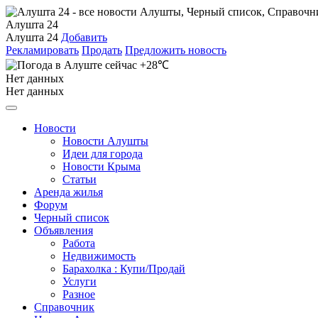
Алушта 24
Алушта 24
Добавить
Рекламировать
Продать
Предложить новость
+28℃
Нет данных
Нет данных
Новости
Новости Алушты
Идеи для города
Новости Крыма
Статьи
Аренда жилья
Форум
Черный список
Объявления
Работа
Недвижимость
Барахолка : Купи/Продай
Услуги
Разное
Справочник