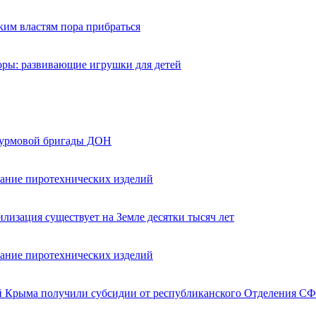
ким властям пора прибраться
оры: развивающие игрушки для детей
турмовой бригады ДОН
вание пиротехнических изделий
лизация существует на Земле десятки тысяч лет
вание пиротехнических изделий
ей Крыма получили субсидии от республиканского Отделения СФ