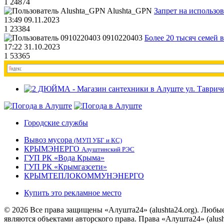
1
24874
Alushta_GPN
Запрет на использо
13:49 09.11.2023
1
23384
0910220403
Более 20 тысяч семей 
17:22 31.10.2023
1
53365
Городские службы
Вывоз мусора
(МУП УБГ и КС)
КРЫМЭНЕРГО
Алуштинский РЭС
ГУП РК «Вода Крыма»
ГУП РК «Крымгазсети»
КРЫМТЕПЛОКОММУНЭНЕРГО
Купить это рекламное место
© 2026 Все права защищены «Алушта24» (alushta24.org). Любы
являются объектами авторского права. Права «Алушта24» (alush