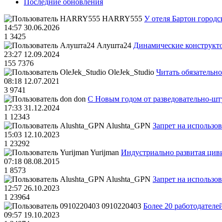
Последние обновления
HARRY555
У отеля Бартон городс
14:57 30.06.2026
1
3425
Алушта24
Динамические конструкт
23:27 12.09.2024
155
7376
OleJek_Studio
Читать обязательно
08:18 12.07.2021
3
9741
don
С Новым годом от разведовательно-ш
17:33 31.12.2024
1
12343
Alushta_GPN
Запрет на использо
15:03 12.10.2023
1
23292
Yurijman
Индустриально развитая циви
07:18 08.08.2015
1
8573
Alushta_GPN
Запрет на использо
12:57 26.10.2023
1
23964
0910220403
Более 20 работодател
09:57 19.10.2023