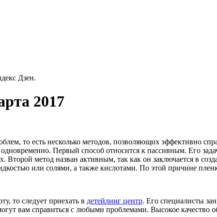
декс Дзен.
арта 2017
облем, то есть несколько методов, позволяющих эффективно спра
дновременно. Первый способ относится к пассивным. Его задача
х. Второй метод назван активным, так как он заключается в соз
идкостью или солями, а также кислотами. По этой причине пленк
ту, то следует приехать в
детейлинг центр
. Его специалисты за
могут вам справиться с любыми проблемами. Высокое качество 