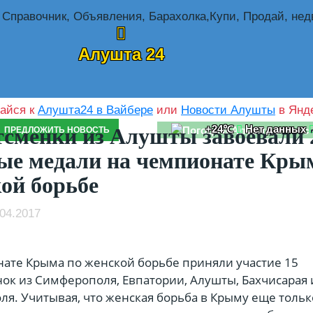
Алушта 24
айся к
Алушта24 в Вайбере
или
Новости Алушты
в Янде
+24℃
Нет данных
сменки из Алушты завоевали 
ПРЕДЛОЖИТЬ НОВОСТЬ
ые медали на чемпионате Кры
ой борьбе
04.2017
ате Крыма по женской борьбе приняли участие 15
ок из Симферополя, Евпатории, Алушты, Бахчисарая 
ля. Учитывая, что женская борьба в Крыму еще тольк