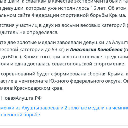
ые шаги, к схваткам в качестве эксперимента были т
девушки, которым уже исполнилось 16 лет. Об этом
альном сайте Федерации спортивной борьбы Крыма.
утствия участниц в двух из восьми весовых категорий (
бедитель не определялся.
ате две золотые медали завоевали девушки из Алуш
весовой категории до 53 кг) и
Анастасия Конобеева
(в
 до 60 кг). Кроме того, три золота в копилке предста
ля и одна досталась севастопольской спортсменке.
 соревнований будет сформирована сборная Крыма, 
астие в чемпионате Южного федерального округа. О
4 мая в Краснодарском крае.
: НоваяАлушта.РФ