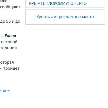
акже
КРЫМТЕПЛОКОММУНЭНЕРГО
 сообщают
Купить это рекламное место
до 55 и до
ты:
Елена
 весовой
вительниц
которая
н пройдёт