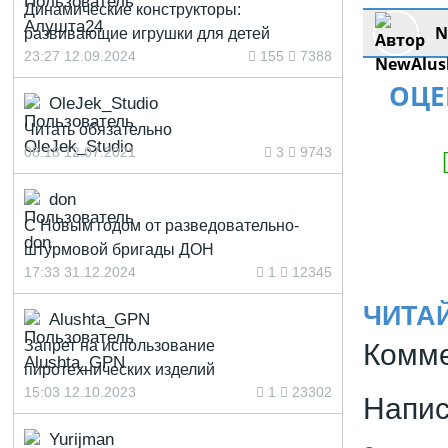
Динамические конструкторы:
N
развивающие игрушки для детей
23:27 12.09.2024
155
7388
ОЦЕ
OleJek_Studio
Читать обязательно
08:18 12.07.2021
3
9743
don
С Новым годом от разведовательно-
штурмовой бригады ДОН
17:33 31.12.2024
1
12345
ЧИТА
Alushta_GPN
Запрет на использование
Комме
пиротехнических изделий
15:03 12.10.2023
1
23302
Напис
Yurijman