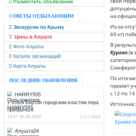
свои перв
Разместить объявление
допущены 
на офици
СОВЕТЫ ОТДЫХАЮЩИМ
Из-за отс
Экскурсии по Крыму
69 кг) по
Цены в Алуште
В результ
Фото Алушты
Курган
(в 
Каталог организаций
категории
Карта Алушты
Симферопо
По итогам
ПОСЛЕДНИЕ ОБНОВЛЕНИЯ
примет уч
с 12 по 1
HARRY555
У отеля Бартон городским властям пора
Источник
прибраться
14:57 30.06.2026
1
3434
Алушта24