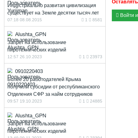
Индустриально развитая цивилизация
существует на Земле десятки тысяч лет
Войти и
07:18 08.08.2015
1
8581
Alushta_GPN
Запрет на использование
пиротехнических изделий
12:57 26.10.2023
1
23973
0910220403
Более 20 работодателей Крыма
получили субсидии от республиканского
Отделения СФР за найм сотрудников
09:57 19.10.2023
1
24885
Alushta_GPN
Запрет на использование
пиротехнических изделий