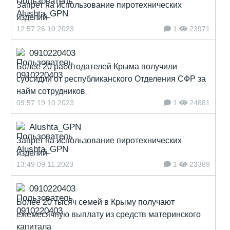
Запрет на использование пиротехнических
изделий
12:57 26.10.2023
1
23971
0910220403
Более 20 работодателей Крыма получили
субсидии от республиканского Отделения СФР за
найм сотрудников
09:57 19.10.2023
1
24881
Alushta_GPN
Запрет на использование пиротехнических
изделий
13:49 09.11.2023
1
23389
0910220403
Более 20 тысяч семей в Крыму получают
ежемесячную выплату из средств материнского
капитала