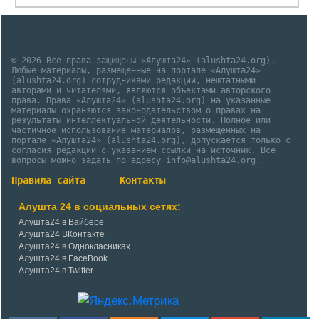
© 2026 Все права защищены «Алушта24» (alushta24.org).
Любые материалы, размещенные на портале «Алушта24»
(alushta24.org) сотрудниками редакции, нештатными
авторами и читателями, являются объектами авторского
права. Права «Алушта24» (alushta24.org) на указанные
материалы охраняются законодательством о правах на
результаты интеллектуальной деятельности. Полное или
частичное использование материалов, размещенных на
портале «Алушта24» (alushta24.org), допускается только с
согласия редакции с указанием ссылки на источник. Все
вопросы можно задать по адресу info@alushta24.org.
Правила сайта
Контакты
Алушта 24 в социальных сетях:
Алушта24 в Вайбере
Алушта24 ВКонтакте
Алушта24 в Однокласниках
Алушта24 в FaceBook
Алушта24 в Twitter