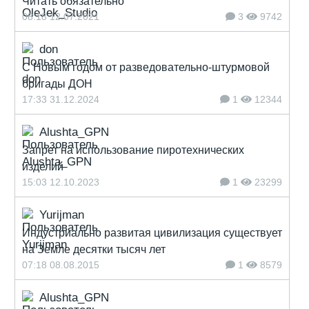
Читать обязательно
08:18 12.07.2021
3
9742
don
С Новым годом от разведовательно-штурмовой
бригады ДОН
17:33 31.12.2024
1
12344
Alushta_GPN
Запрет на использование пиротехнических
изделий
15:03 12.10.2023
1
23299
Yurijman
Индустриально развитая цивилизация существует
на Земле десятки тысяч лет
07:18 08.08.2015
1
8579
Alushta_GPN