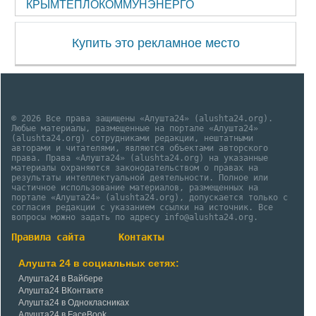
КРЫМТЕПЛОКОММУНЭНЕРГО
Купить это рекламное место
© 2026 Все права защищены «Алушта24» (alushta24.org).
Любые материалы, размещенные на портале «Алушта24»
(alushta24.org) сотрудниками редакции, нештатными
авторами и читателями, являются объектами авторского
права. Права «Алушта24» (alushta24.org) на указанные
материалы охраняются законодательством о правах на
результаты интеллектуальной деятельности. Полное или
частичное использование материалов, размещенных на
портале «Алушта24» (alushta24.org), допускается только с
согласия редакции с указанием ссылки на источник. Все
вопросы можно задать по адресу info@alushta24.org.
Правила сайта
Контакты
Алушта 24 в социальных сетях:
Алушта24 в Вайбере
Алушта24 ВКонтакте
Алушта24 в Однокласниках
Алушта24 в FaceBook