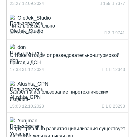
23:27 12.09.2024
155
7377
OleJek_Studio
Читать обязательно
08:18 12.07.2021
3
9741
don
С Новым годом от разведовательно-штурмовой
бригады ДОН
17:33 31.12.2024
1
12343
Alushta_GPN
Запрет на использование пиротехнических
изделий
15:03 12.10.2023
1
23293
Yurijman
Индустриально развитая цивилизация существует
на Земле десятки тысяч лет