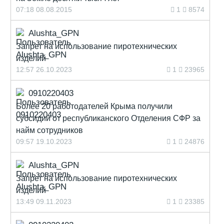
07:18 08.08.2015
1
8574
Alushta_GPN
Запрет на использование пиротехнических
изделий
12:57 26.10.2023
1
23965
0910220403
Более 20 работодателей Крыма получили
субсидии от республиканского Отделения СФР за
найм сотрудников
09:57 19.10.2023
1
24876
Alushta_GPN
Запрет на использование пиротехнических
изделий
13:49 09.11.2023
1
23385