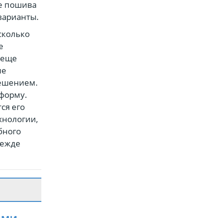
е пошива
варианты.
сколько
е
 еще
не
решением.
 форму.
ся его
хнологии,
бного
дежде