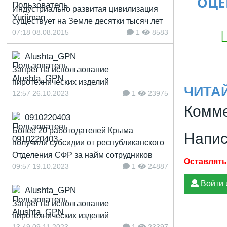
ОЦЕ
Индустриально развитая цивилизация
существует на Земле десятки тысяч лет
07:18 08.08.2015
1
8583
Alushta_GPN
Запрет на использование
пиротехнических изделий
ЧИТА
12:57 26.10.2023
1
23975
Комме
0910220403
Более 20 работодателей Крыма
Напис
получили субсидии от республиканского
Отделения СФР за найм сотрудников
09:57 19.10.2023
1
24887
Войти 
Alushta_GPN
Запрет на использование
пиротехнических изделий