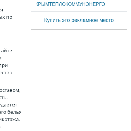
КРЫМТЕПЛОКОММУНЭНЕРГО
ля
ых по
Купить это рекламное место
сайте
м
при
ество
оставом,
ть.
удается
его белья
икотажа,
о