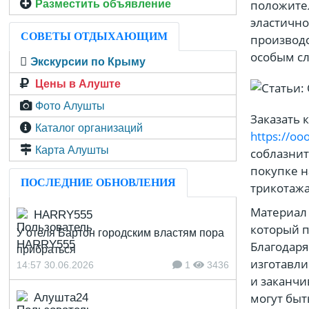
положител
Разместить объявление
эластично
СОВЕТЫ ОТДЫХАЮЩИМ
производс
особым сл
Экскурсии по Крыму
Цены в Алуште
Фото Алушты
Заказать 
Каталог организаций
https://oo
Карта Алушты
соблазнит
покупке н
ПОСЛЕДНИЕ ОБНОВЛЕНИЯ
трикотажа
Материал 
HARRY555
который п
У отеля Бартон городским властям пора
Благодаря
прибраться
изготавли
14:57 30.06.2026
1
3436
и заканчи
могут быт
Алушта24