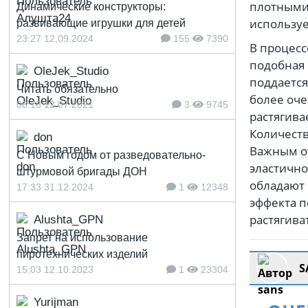
плотными,
Динамические конструкторы:
используе
развивающие игрушки для детей
23:27 12.09.2024
155
7390
В процесс
подобная 
OleJek_Studio
поддается
Читать обязательно
более оче
08:18 12.07.2021
3
9745
растягива
Количеств
don
Важным от
С Новым годом от разведовательно-
эластично
штурмовой бригады ДОН
обладают
17:33 31.12.2024
1
12348
эффекта п
растягива
Alushta_GPN
Запрет на использование
пиротехнических изделий
S
15:03 12.10.2023
1
23304
Yurijman