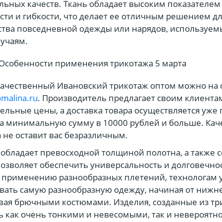
ьных качеств. Ткань обладает высоким показателем
сти и гибкости, что делает ее отличным решением д
тва повседневной одежды или нарядов, используем
учаям.
качественный Ивановский трикотаж оптом можно на 
omalina.ru
. Производитель предлагает своим клиента
ельные цены, а доставка товара осуществляется уже 
а минимальную сумму в 10000 рублей и больше. Кач
 не оставит вас безразличным.
обладает превосходной толщиной полотна, а также с
озволяет обеспечить универсальность и долговечнос
 применению разнообразных плетений, технологам 
вать самую разнообразную одежду, начиная от нижн
вая брючными костюмами. Изделия, созданные из тр
ь как очень тонкими и невесомыми, так и невероятн