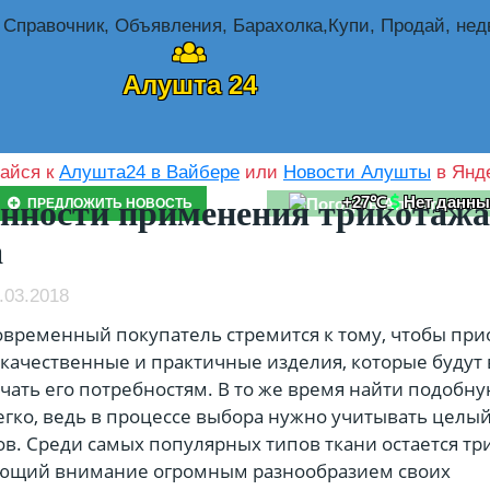
Алушта 24
айся к
Алушта24 в Вайбере
или
Новости Алушты
в Янде
+27℃
Нет данны
нности применения трикотажа
ПРЕДЛОЖИТЬ НОВОСТЬ
а
.03.2018
временный покупатель стремится к тому, чтобы при
качественные и практичные изделия, которые будут
чать его потребностям. В то же время найти подобн
легко, ведь в процессе выбора нужно учитывать целый
в. Среди самых популярных типов ткани остается тр
ющий внимание огромным разнообразием своих