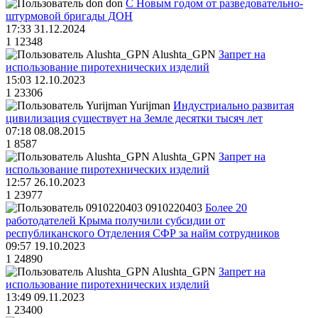
don
С Новым годом от разведовательно-
штурмовой бригады ДОН
17:33 31.12.2024
1
12348
Alushta_GPN
Запрет на
использование пиротехнических изделий
15:03 12.10.2023
1
23306
Yurijman
Индустриально развитая
цивилизация существует на Земле десятки тысяч лет
07:18 08.08.2015
1
8587
Alushta_GPN
Запрет на
использование пиротехнических изделий
12:57 26.10.2023
1
23977
0910220403
Более 20
работодателей Крыма получили субсидии от
республиканского Отделения СФР за найм сотрудников
09:57 19.10.2023
1
24890
Alushta_GPN
Запрет на
использование пиротехнических изделий
13:49 09.11.2023
1
23400