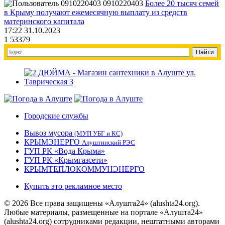
0910220403
Более 20 тысяч семей
в Крыму получают ежемесячную выплату из средств
материнского капитала
17:22 31.10.2023
1
53379
Городские службы
Вывоз мусора
(МУП УБГ и КС)
КРЫМЭНЕРГО
Алуштинский РЭС
ГУП РК «Вода Крыма»
ГУП РК «Крымгазсети»
КРЫМТЕПЛОКОММУНЭНЕРГО
Купить это рекламное место
© 2026 Все права защищены «Алушта24» (alushta24.org).
Любые материалы, размещенные на портале «Алушта24»
(alushta24.org) сотрудниками редакции, нештатными авторами